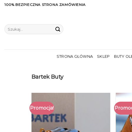
Skip
100% BEZPIECZNA STRONA ZAMÓWIENIA
to
content
Szukaj:
STRONA GŁÓWNA
SKLEP
BUTY OL
Bartek Buty
Promocja!
Promoc