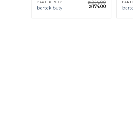
zł
244.00
BARTEK BUTY
BART
zł
174.00
bartek buty
bart