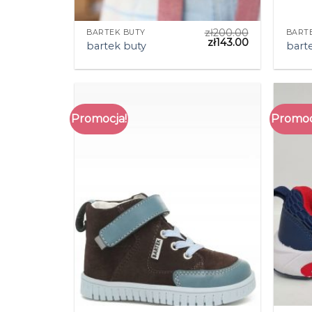
zł
200.00
BARTEK BUTY
BART
zł
143.00
bartek buty
bart
Promocja!
Promoc