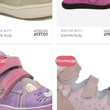
zł
192.00
zł
2
EK BUTY
BARTEK BUTY
zł
137.00
zł
1
ek buty
bartek buty
ja!
Promocja!