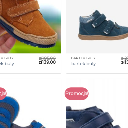
zł
195.00
zł
2
EK BUTY
BARTEK BUTY
zł
139.00
zł
1
ek buty
bartek buty
ja!
Promocja!