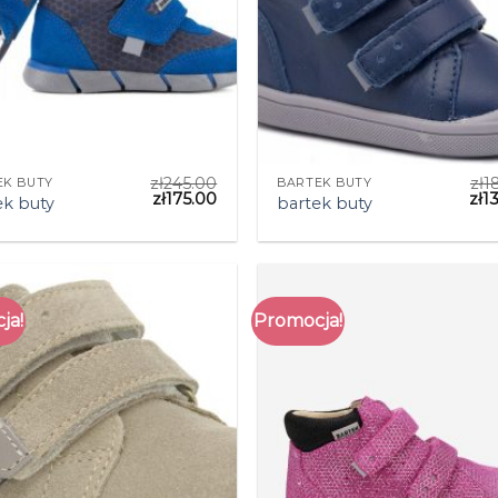
zł
245.00
zł
1
EK BUTY
BARTEK BUTY
zł
175.00
zł
1
ek buty
bartek buty
ja!
Promocja!