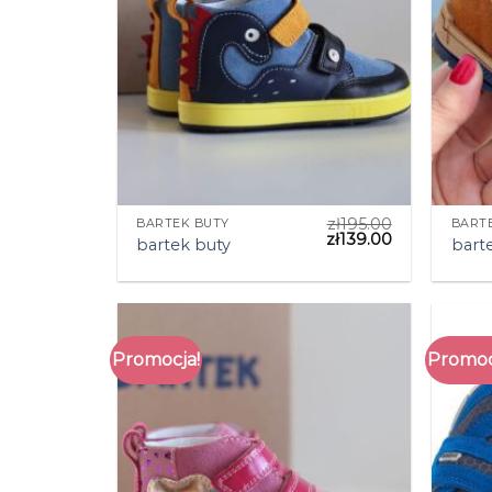
zł
195.00
BARTEK BUTY
BART
zł
139.00
bartek buty
bart
Promocja!
Promoc