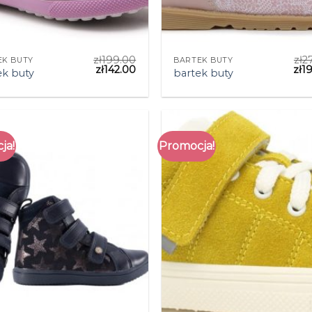
zł
199.00
zł
2
EK BUTY
BARTEK BUTY
zł
142.00
zł
1
ek buty
bartek buty
ja!
Promocja!