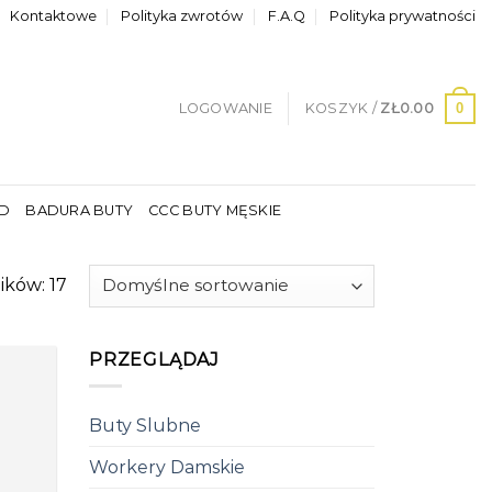
Kontaktowe
Polityka zwrotów
F.A.Q
Polityka prywatności
0
LOGOWANIE
KOSZYK /
ZŁ
0.00
LD
BADURA BUTY
CCC BUTY MĘSKIE
ików: 17
PRZEGLĄDAJ
Buty Slubne
Workery Damskie