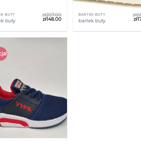
zł
207.00
zł
2
EK BUTY
BARTEK BUTY
zł
148.00
zł
1
ek buty
bartek buty
ja!