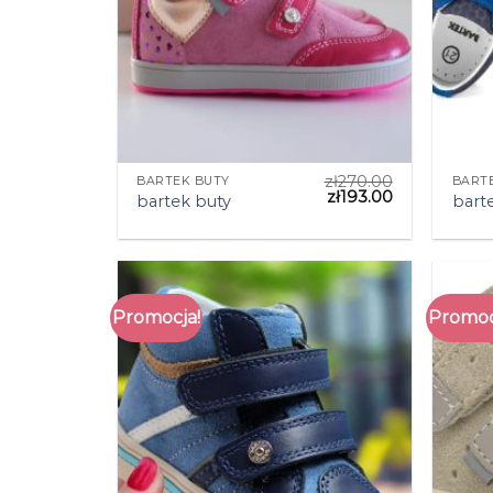
zł
270.00
BARTEK BUTY
BART
zł
193.00
bartek buty
bart
Promocja!
Promoc