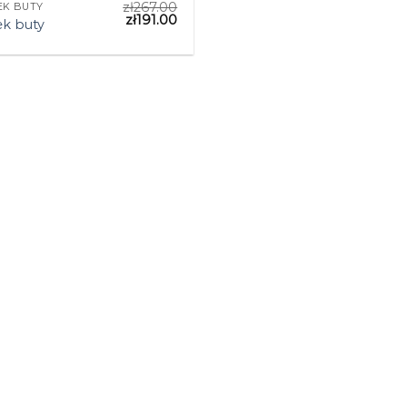
zł
267.00
EK BUTY
zł
191.00
ek buty