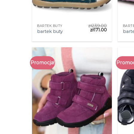
zł
239.00
BARTEK BUTY
BART
zł
171.00
bartek buty
bart
Promocja!
Promoc