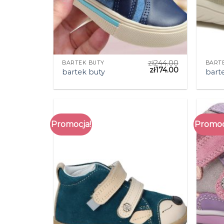
zł
244.00
BARTEK BUTY
BART
zł
174.00
bartek buty
bart
Promocja!
Promoc