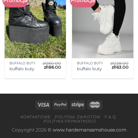
Promocja!
Promocja!
zł
260.00
zł
228.00
BUFFALO BUTY
BUFFALO BUTY
zł
186.00
zł
163.00
buffalo buty
buffalo buty
KONTAKTOWE
POLITYKA ZWROTÓW
F.A.Q
POLITYKA PRYWATNOŚCI
Copyright 2026 ©
www.hardemansamshouse.com