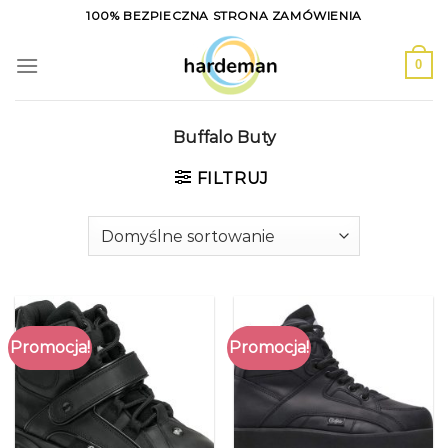
Skip
100% BEZPIECZNA STRONA ZAMÓWIENIA
to
content
0
Buffalo Buty
FILTRUJ
Promocja!
Promocja!