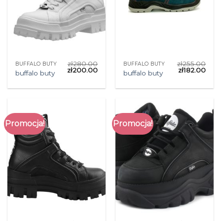
zł
280.00
zł
255.00
BUFFALO BUTY
BUFFALO BUTY
zł
200.00
zł
182.00
buffalo buty
buffalo buty
Promocja!
Promocja!