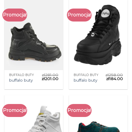
Promocja!
Promocja!
zł
281.00
zł
258.00
BUFFALO BUTY
BUFFALO BUTY
zł
201.00
zł
184.00
buffalo buty
buffalo buty
Promocja!
Promocja!