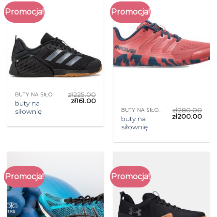
Promocja!
Promocja!
zł
225.00
BUTY NA SIŁOWNIĘ
zł
161.00
buty na
zł
280.00
BUTY NA SIŁOWNIĘ
siłownię
zł
200.00
buty na
siłownię
Promocja!
Promocja!