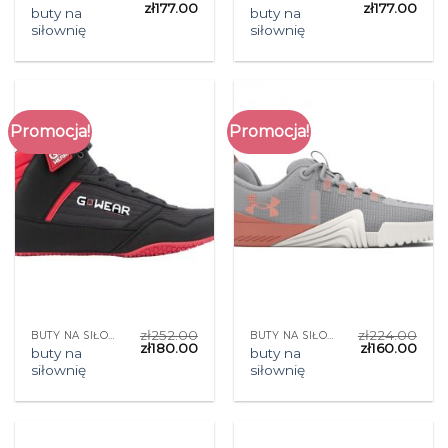
zł
177.00
zł
177.00
buty na
buty na
siłownię
siłownię
Promocja!
Promocja!
zł
252.00
zł
224.00
BUTY NA SIŁOWNIĘ
BUTY NA SIŁOWNIĘ
zł
180.00
zł
160.00
buty na
buty na
siłownię
siłownię