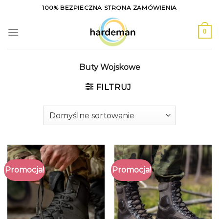
Skip
100% BEZPIECZNA STRONA ZAMÓWIENIA
to
content
0
Buty Wojskowe
FILTRUJ
Promocja!
Promocja!