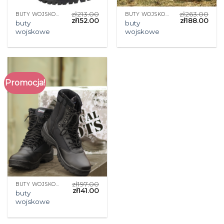
zł
213.00
zł
263.00
BUTY WOJSKOWE
BUTY WOJSKOWE
zł
152.00
zł
188.00
buty
buty
wojskowe
wojskowe
Promocja!
zł
197.00
BUTY WOJSKOWE
zł
141.00
buty
wojskowe