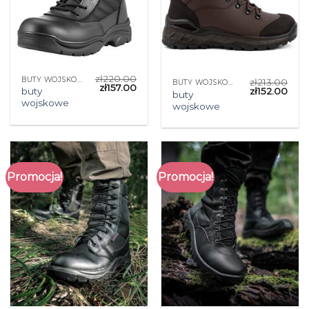
zł
220.00
BUTY WOJSKOWE
zł
213.00
BUTY WOJSKOWE
zł
157.00
buty
zł
152.00
buty
wojskowe
wojskowe
Promocja!
Promocja!