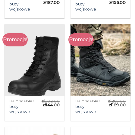
zł
187.00
zł
156.00
buty
buty
wojskowe
wojskowe
Promocja!
Promocja!
zł
202.00
zł
265.00
BUTY WOJSKOWE
BUTY WOJSKOWE
zł
144.00
zł
189.00
buty
buty
wojskowe
wojskowe