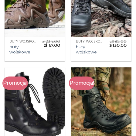
zł
234.00
zł
182.00
BUTY WOJSKOWE
BUTY WOJSKOWE
zł
167.00
zł
130.00
buty
buty
wojskowe
wojskowe
Promocja!
Promocja!