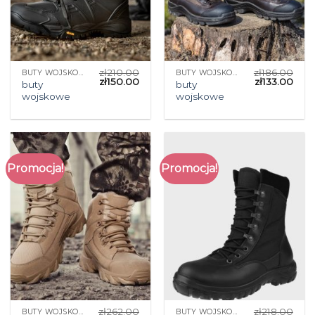
zł
210.00
zł
186.00
BUTY WOJSKOWE
BUTY WOJSKOWE
zł
150.00
zł
133.00
buty
buty
wojskowe
wojskowe
Promocja!
Promocja!
zł
262.00
zł
218.00
BUTY WOJSKOWE
BUTY WOJSKOWE