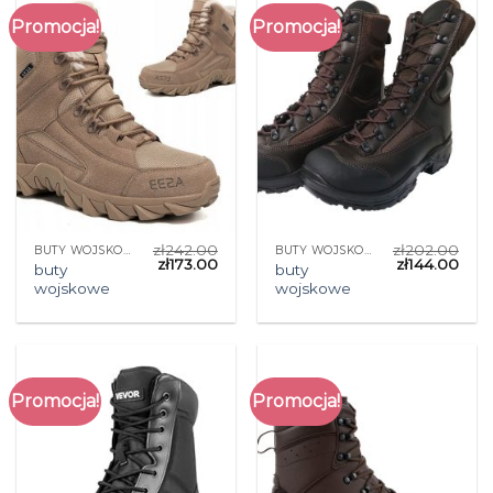
Promocja!
Promocja!
zł
242.00
zł
202.00
BUTY WOJSKOWE
BUTY WOJSKOWE
zł
173.00
zł
144.00
buty
buty
wojskowe
wojskowe
Promocja!
Promocja!