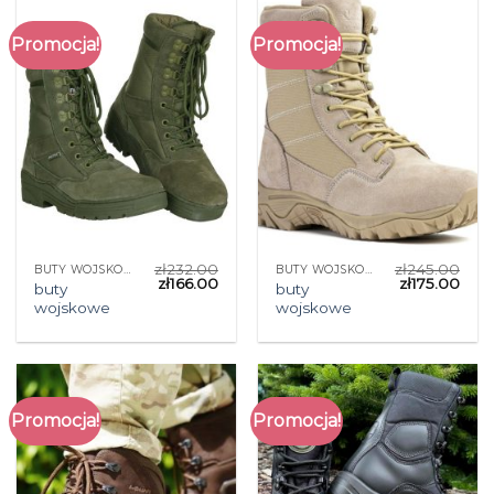
Promocja!
Promocja!
zł
232.00
zł
245.00
BUTY WOJSKOWE
BUTY WOJSKOWE
zł
166.00
zł
175.00
buty
buty
wojskowe
wojskowe
Promocja!
Promocja!