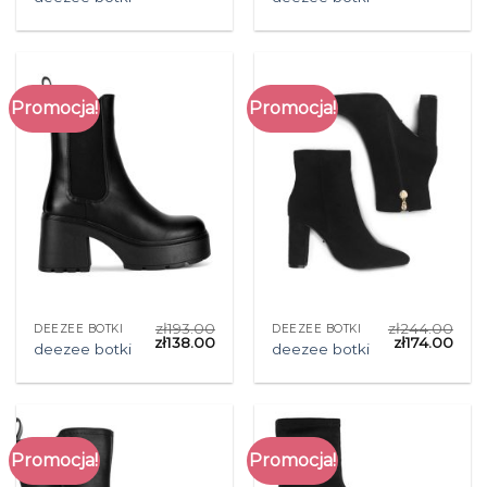
Promocja!
Promocja!
zł
193.00
zł
244.00
DEEZEE BOTKI
DEEZEE BOTKI
zł
138.00
zł
174.00
deezee botki
deezee botki
Promocja!
Promocja!