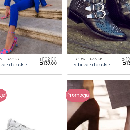
zł
192.00
zł
1
WIE DAMSKIE
EOBUWIE DAMSKIE
zł
137.00
zł
1
wie damskie
eobuwie damskie
ja!
Promocja!