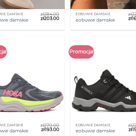
zł
284.00
zł
2
WIE DAMSKIE
EOBUWIE DAMSKIE
zł
203.00
zł
1
wie damskie
eobuwie damskie
ja!
Promocja!
zł
270.00
zł
2
WIE DAMSKIE
EOBUWIE DAMSKIE
zł
193.00
zł
1
wie damskie
eobuwie damskie