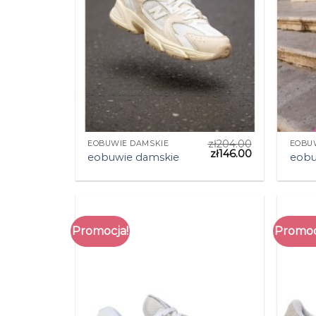
zł
204.00
EOBUWIE DAMSKIE
EOBU
zł
146.00
eobuwie damskie
eobu
Promocja!
Promoc