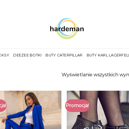
EKSY
DEEZEE BOTKI
BUTY CATERPILLAR
BUTY KARL LAGERFE
Wyświetlanie wszystkich wyn
ja!
Promocja!