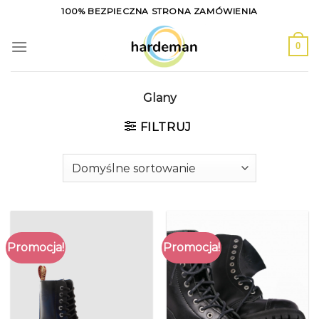
Skip
100% BEZPIECZNA STRONA ZAMÓWIENIA
to
content
0
Glany
FILTRUJ
Promocja!
Promocja!