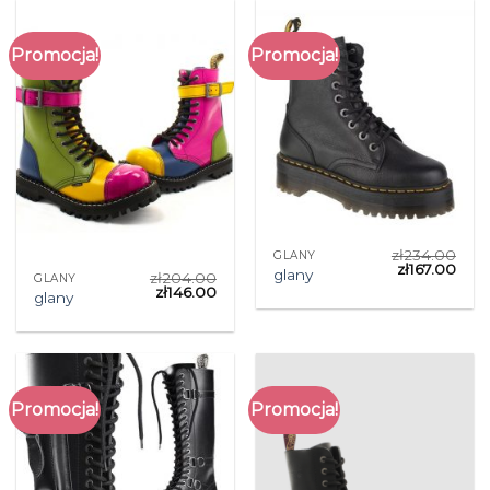
Promocja!
Promocja!
zł
234.00
GLANY
zł
167.00
glany
zł
204.00
GLANY
zł
146.00
glany
Promocja!
Promocja!