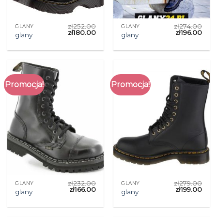
zł
252.00
zł
274.00
GLANY
GLANY
zł
180.00
zł
196.00
glany
glany
Promocja!
Promocja!
zł
232.00
zł
279.00
GLANY
GLANY
zł
166.00
zł
199.00
glany
glany