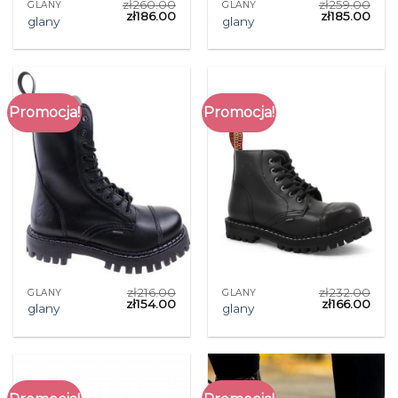
zł
260.00
zł
259.00
GLANY
GLANY
zł
186.00
zł
185.00
glany
glany
Promocja!
Promocja!
zł
216.00
zł
232.00
GLANY
GLANY
zł
154.00
zł
166.00
glany
glany