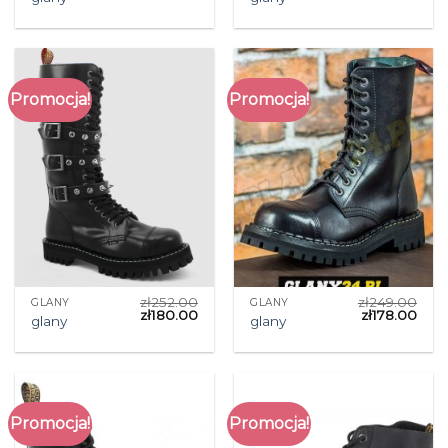
Promocja!
Promocja!
zł
252.00
zł
249.00
GLANY
GLANY
zł
180.00
zł
178.00
glany
glany
Promocja!
Promocja!