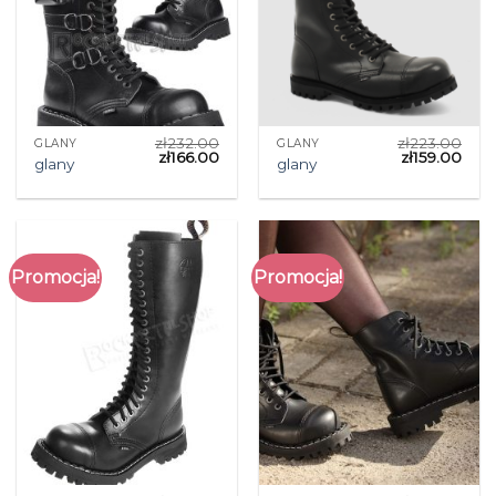
zł
232.00
zł
223.00
GLANY
GLANY
zł
166.00
zł
159.00
glany
glany
Promocja!
Promocja!