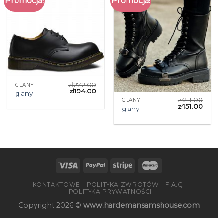
Promocja!
Promocja!
zł
272.00
GLANY
zł
194.00
glany
zł
211.00
GLANY
zł
151.00
glany
KONTAKTOWE
POLITYKA ZWROTÓW
F.A.Q
POLITYKA PRYWATNOŚCI
Copyright 2026 ©
www.hardemansamshouse.com