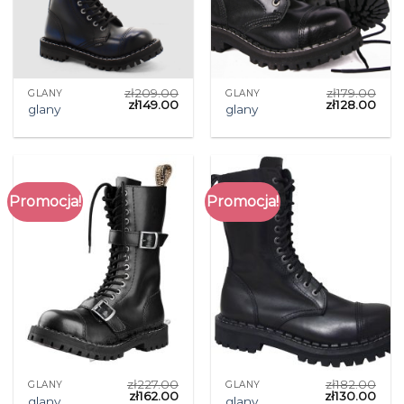
zł
209.00
zł
179.00
GLANY
GLANY
zł
149.00
zł
128.00
glany
glany
Promocja!
Promocja!
zł
227.00
zł
182.00
GLANY
GLANY
zł
162.00
zł
130.00
glany
glany