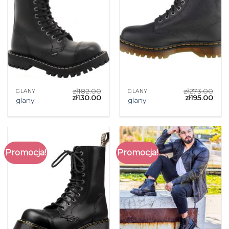
zł
182.00
zł
273.00
GLANY
GLANY
zł
130.00
zł
195.00
glany
glany
Promocja!
Promocja!