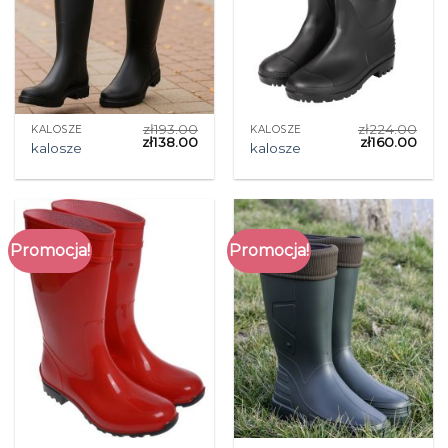
zł
193.00
zł
224.00
KALOSZE
KALOSZE
zł
138.00
zł
160.00
kalosze
kalosze
Promocja!
Promocja!