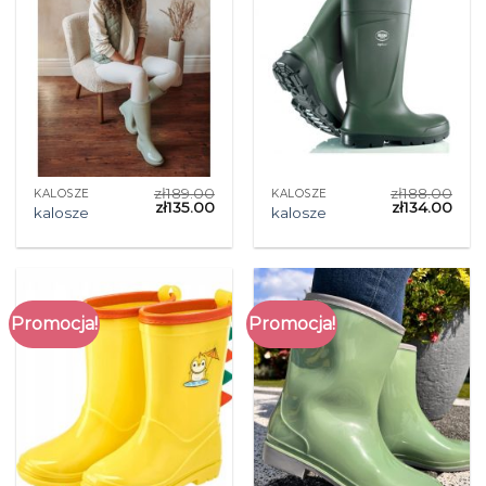
zł
189.00
zł
188.00
KALOSZE
KALOSZE
zł
135.00
zł
134.00
kalosze
kalosze
Promocja!
Promocja!