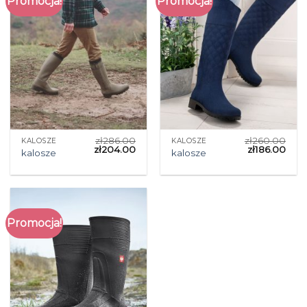
Promocja!
Promocja!
zł
286.00
zł
260.00
KALOSZE
KALOSZE
zł
204.00
zł
186.00
kalosze
kalosze
Promocja!