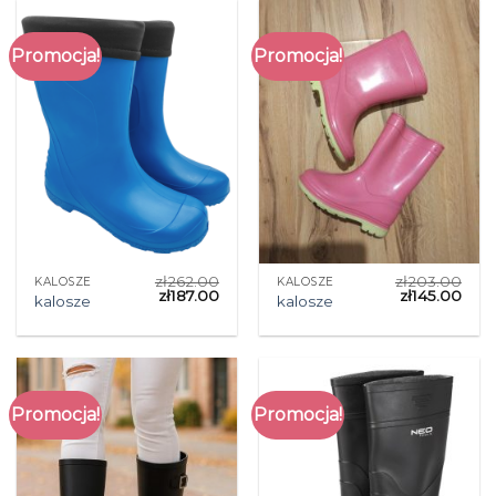
Promocja!
Promocja!
zł
262.00
zł
203.00
KALOSZE
KALOSZE
zł
187.00
zł
145.00
kalosze
kalosze
Promocja!
Promocja!