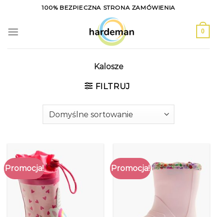
Skip
100% BEZPIECZNA STRONA ZAMÓWIENIA
to
content
0
Kalosze
FILTRUJ
Promocja!
Promocja!