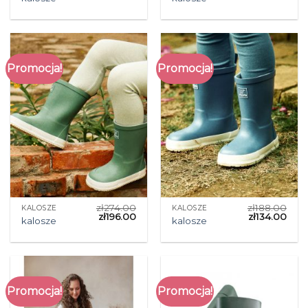
Promocja!
Promocja!
zł
274.00
zł
188.00
KALOSZE
KALOSZE
zł
196.00
zł
134.00
kalosze
kalosze
Promocja!
Promocja!