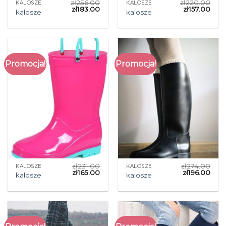
zł
256.00
zł
220.00
KALOSZE
KALOSZE
zł
183.00
zł
157.00
kalosze
kalosze
Promocja!
Promocja!
zł
231.00
zł
274.00
KALOSZE
KALOSZE
zł
165.00
zł
196.00
kalosze
kalosze