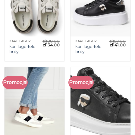
zł
188.00
zł
197.00
KARL LAGERFELD BUTY
KARL LAGERFELD BUTY
zł
134.00
zł
141.00
karl lagerfeld
karl lagerfeld
buty
buty
Promocja!
Promocja!