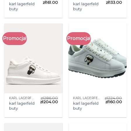
zł
161.00
zł
133.00
karl lagerfeld
karl lagerfeld
buty
buty
Promocja!
Promocja!
zł
286.00
zł
224.00
KARL LAGERFELD BUTY
KARL LAGERFELD BUTY
zł
204.00
zł
160.00
karl lagerfeld
karl lagerfeld
buty
buty