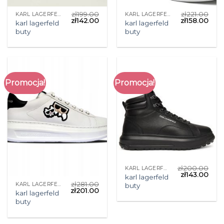
zł
199.00
zł
221.00
KARL LAGERFELD BUTY
KARL LAGERFELD BUTY
zł
142.00
zł
158.00
karl lagerfeld
karl lagerfeld
buty
buty
Promocja!
Promocja!
zł
200.00
KARL LAGERFELD BUTY
zł
143.00
karl lagerfeld
zł
281.00
KARL LAGERFELD BUTY
buty
zł
201.00
karl lagerfeld
buty