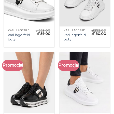
zł
223.00
zł
252.00
KARL LAGERFELD BUTY
KARL LAGERFELD BUTY
zł
159.00
zł
180.00
karl lagerfeld
karl lagerfeld
buty
buty
Promocja!
Promocja!