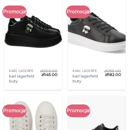
Promocja!
Promocja!
zł
203.00
zł
255.00
KARL LAGERFELD BUTY
KARL LAGERFELD BUTY
zł
145.00
zł
182.00
karl lagerfeld
karl lagerfeld
buty
buty
Promocja!
Promocja!