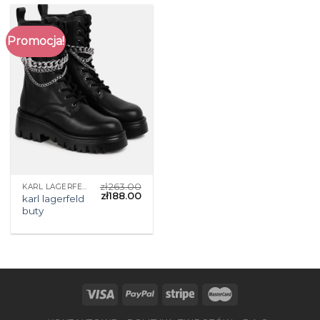
Promocja!
zł
263.00
KARL LAGERFELD BUTY
zł
188.00
karl lagerfeld
buty