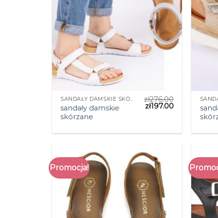
zł
276.00
SANDAŁY DAMSKIE SKÓRZANE
zł
197.00
sandały damskie
sand
skórzane
skór
Promocja!
Promoc