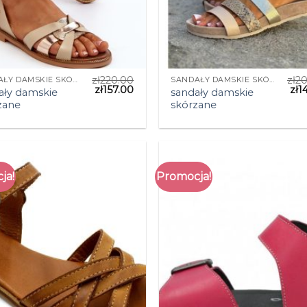
zł
220.00
zł
20
SANDAŁY DAMSKIE SKÓRZANE
SANDAŁY DAMSKIE SKÓRZANE
zł
157.00
zł
1
ały damskie
sandały damskie
zane
skórzane
ja!
Promocja!