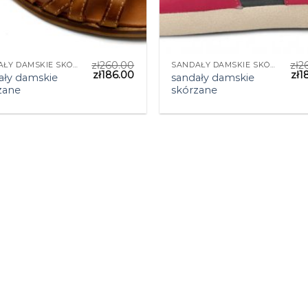
zł
260.00
zł
2
SANDAŁY DAMSKIE SKÓRZANE
SANDAŁY DAMSKIE SKÓRZANE
zł
186.00
zł
1
ały damskie
sandały damskie
zane
skórzane