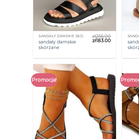
zł
256.00
SANDAŁY DAMSKIE SKÓRZANE
zł
183.00
sandały damskie
sand
skórzane
skór
Promocja!
Promoc