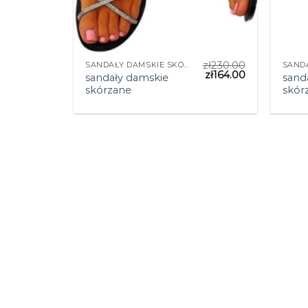
zł
230.00
SANDAŁY DAMSKIE SKÓRZANE
zł
164.00
sandały damskie
sand
skórzane
skór