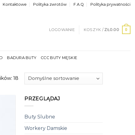
Kontaktowe
Polityka zwrotów
F.A.Q
Polityka prywatności
0
LOGOWANIE
KOSZYK /
ZŁ
0.00
LD
BADURA BUTY
CCC BUTY MĘSKIE
ików: 18
PRZEGLĄDAJ
Buty Slubne
Workery Damskie