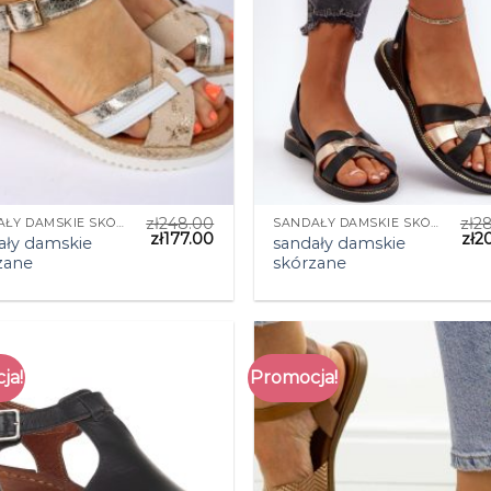
zł
248.00
zł
2
SANDAŁY DAMSKIE SKÓRZANE
SANDAŁY DAMSKIE SKÓRZANE
zł
177.00
zł
2
ały damskie
sandały damskie
zane
skórzane
ja!
Promocja!