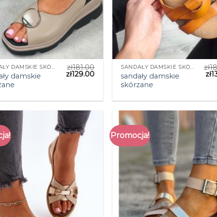
zł
181.00
zł
1
SANDAŁY DAMSKIE SKÓRZANE
SANDAŁY DAMSKIE SKÓRZANE
zł
129.00
zł
1
ały damskie
sandały damskie
zane
skórzane
ja!
Promocja!