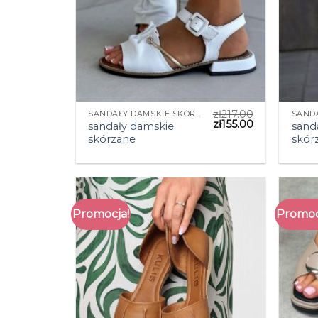
zł
217.00
SANDAŁY DAMSKIE SKÓRZANE
zł
155.00
sandały damskie
sand
skórzane
skór
Promocja!
Promoc