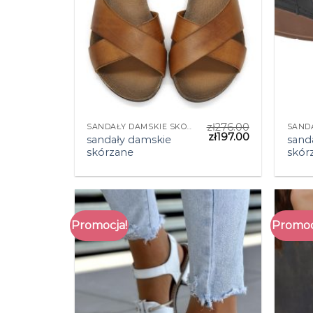
zł
276.00
SANDAŁY DAMSKIE SKÓRZANE
zł
197.00
sandały damskie
sand
skórzane
skór
Promocja!
Promoc