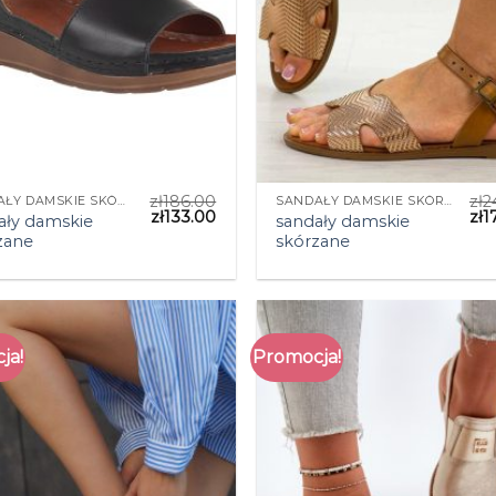
zł
186.00
zł
2
SANDAŁY DAMSKIE SKÓRZANE
SANDAŁY DAMSKIE SKÓRZANE
zł
133.00
zł
1
ały damskie
sandały damskie
zane
skórzane
ja!
Promocja!