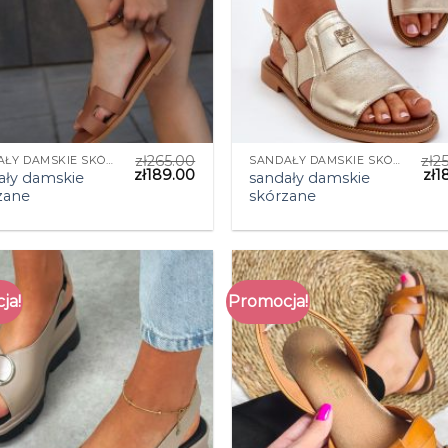
zł
265.00
zł
2
SANDAŁY DAMSKIE SKÓRZANE
SANDAŁY DAMSKIE SKÓRZANE
zł
189.00
zł
1
ały damskie
sandały damskie
zane
skórzane
ja!
Promocja!