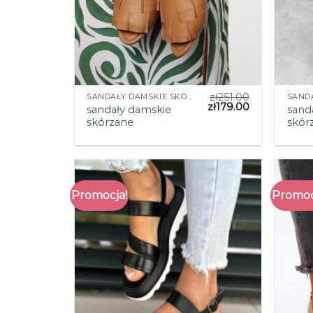
zł
251.00
SANDAŁY DAMSKIE SKÓRZANE
zł
179.00
sandały damskie
sand
skórzane
skór
Promocja!
Promoc