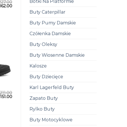
Botki Na Platformie
227.00
162.00
Buty Caterpillar
Buty Pumy Damskie
Czółenka Damskie
Buty Oleksy
Buty Wiosenne Damskie
Kalosze
Buty Dziecięce
Karl Lagerfeld Buty
211.00
151.00
Zapato Buty
Rylko Buty
Buty Motocyklowe