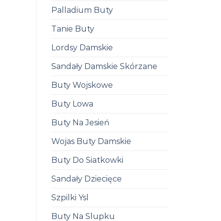
Palladium Buty
Tanie Buty
Lordsy Damskie
Sandały Damskie Skórzane
Buty Wojskowe
Buty Lowa
Buty Na Jesień
Wojas Buty Damskie
Buty Do Siatkowki
Sandały Dziecięce
Szpilki Ysl
Buty Na Slupku