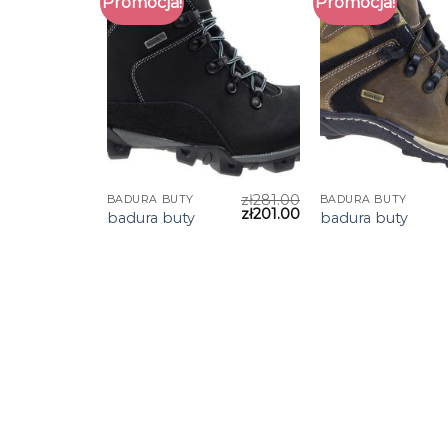
Promocja!
Promocja!
zł
281.00
BADURA BUTY
BADURA BUTY
zł
201.00
badura buty
badura buty