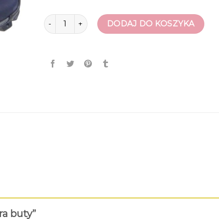
ilość badura buty
DODAJ DO KOSZYKA
ra buty”