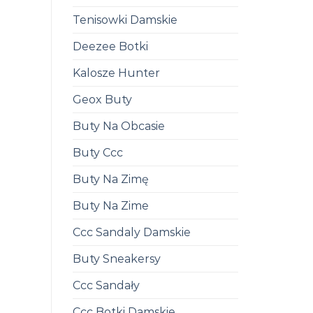
Tenisowki Damskie
Deezee Botki
Kalosze Hunter
Geox Buty
Buty Na Obcasie
Buty Ccc
Buty Na Zimę
Buty Na Zime
Ccc Sandaly Damskie
Buty Sneakersy
Ccc Sandały
Ccc Botki Damskie