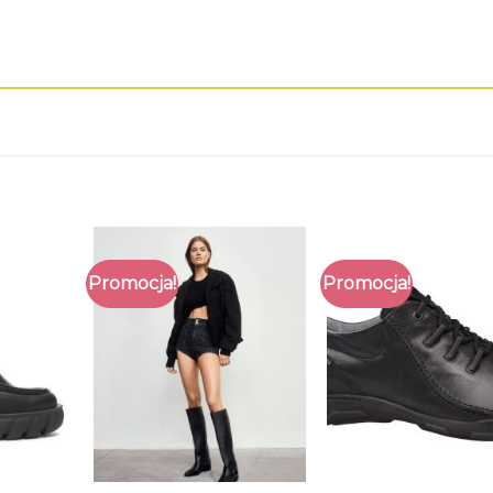
Promocja!
Promocja!