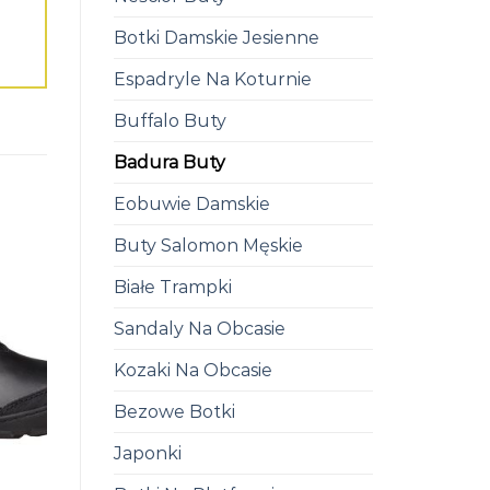
Botki Damskie Jesienne
Espadryle Na Koturnie
Buffalo Buty
Badura Buty
Eobuwie Damskie
Buty Salomon Męskie
Białe Trampki
Sandaly Na Obcasie
Kozaki Na Obcasie
Bezowe Botki
Japonki