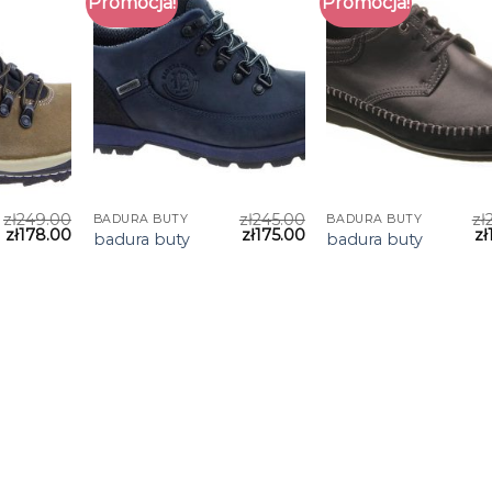
Promocja!
Promocja!
zł
249.00
zł
245.00
zł
BADURA BUTY
BADURA BUTY
zł
178.00
zł
175.00
zł
badura buty
badura buty