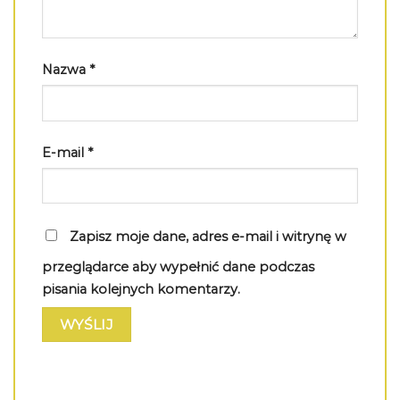
Nazwa
*
E-mail
*
Zapisz moje dane, adres e-mail i witrynę w
przeglądarce aby wypełnić dane podczas
pisania kolejnych komentarzy.