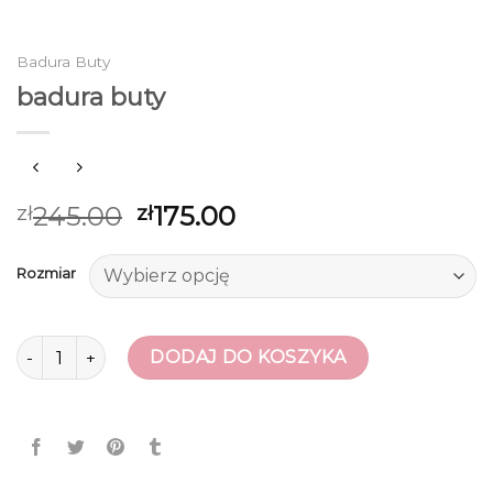
Badura Buty
badura buty
245.00
175.00
zł
zł
Rozmiar
ilość badura buty
DODAJ DO KOSZYKA