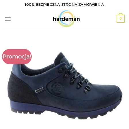
Skip
100% BEZPIECZNA STRONA ZAMÓWIENIA
to
content
0
Promocja!