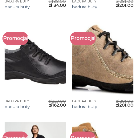
zł
188.00
zł
281.00
BADURA BUTY
BADURA BUTY
zł
134.00
zł
201.00
badura buty
badura buty
Promocja!
Promocja!
zł
227.00
zł
281.00
BADURA BUTY
BADURA BUTY
zł
162.00
zł
201.00
badura buty
badura buty