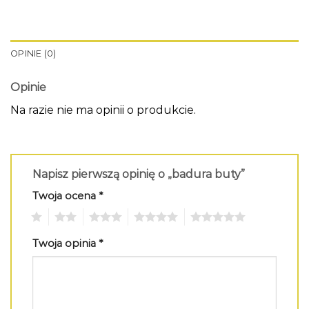
OPINIE (0)
Opinie
Na razie nie ma opinii o produkcie.
Napisz pierwszą opinię o „badura buty”
Twoja ocena
*
1
2
3
4
5
Twoja opinia
*