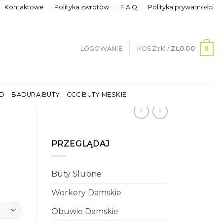
Kontaktowe
Polityka zwrotów
F.A.Q
Polityka prywatności
0
LOGOWANIE
KOSZYK /
ZŁ
0.00
LD
BADURA BUTY
CCC BUTY MĘSKIE
PRZEGLĄDAJ
Buty Slubne
Workery Damskie
Obuwie Damskie