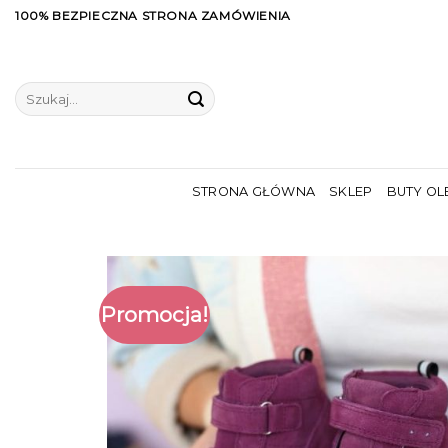
Skip
100% BEZPIECZNA STRONA ZAMÓWIENIA
to
content
Szukaj:
STRONA GŁÓWNA
SKLEP
BUTY OL
Promocja!