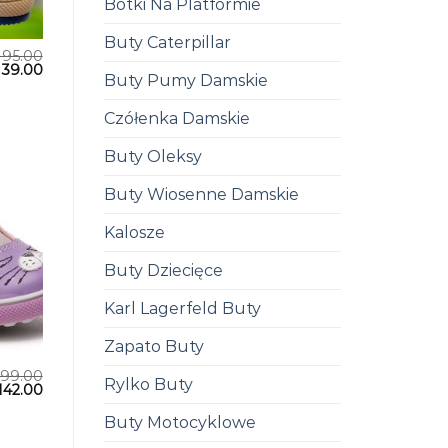
Botki Na Platformie
Buty Caterpillar
195.00
139.00
Buty Pumy Damskie
Czółenka Damskie
Buty Oleksy
Buty Wiosenne Damskie
Kalosze
Buty Dziecięce
Karl Lagerfeld Buty
Zapato Buty
199.00
Rylko Buty
142.00
Buty Motocyklowe