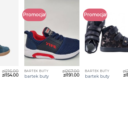
Promocja!
Promocja!
zł
216.00
zł
267.00
zł
BARTEK BUTY
BARTEK BUTY
zł
154.00
zł
191.00
zł
bartek buty
bartek buty