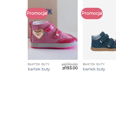
Promocja!
Promocja!
zł
270.00
BARTEK BUTY
BARTEK BUTY
zł
193.00
bartek buty
bartek buty