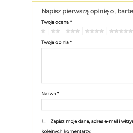
Napisz pierwszą opinię o „bart
Twoja ocena
*
1
2
3
4
5
Twoja opinia
*
Nazwa
*
Zapisz moje dane, adres e-mail i wit
kolejnych komentarzy.