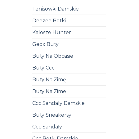
Tenisowki Damskie
Deezee Botki
Kalosze Hunter
Geox Buty
Buty Na Obcasie
Buty Ccc
Buty Na Zimę
Buty Na Zime
Ccc Sandaly Damskie
Buty Sneakersy
Ccc Sandały
Ccc Botki Damskie