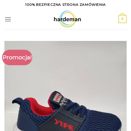
Skip
100% BEZPIECZNA STRONA ZAMÓWIENIA
to
content
0
Promocja!