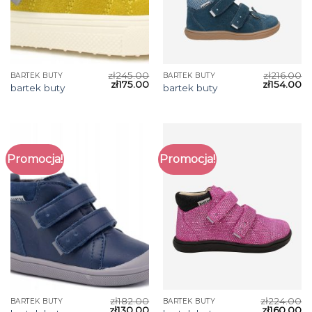
zł
245.00
zł
216.00
BARTEK BUTY
BARTEK BUTY
zł
175.00
zł
154.00
bartek buty
bartek buty
Promocja!
Promocja!
zł
182.00
zł
224.00
BARTEK BUTY
BARTEK BUTY
zł
130.00
zł
160.00