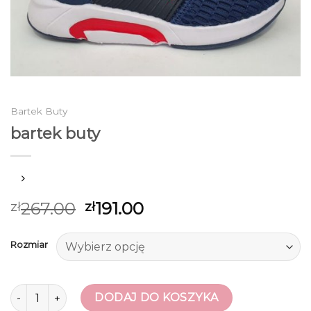
Bartek Buty
bartek buty
267.00
191.00
zł
zł
Rozmiar
ilość bartek buty
DODAJ DO KOSZYKA