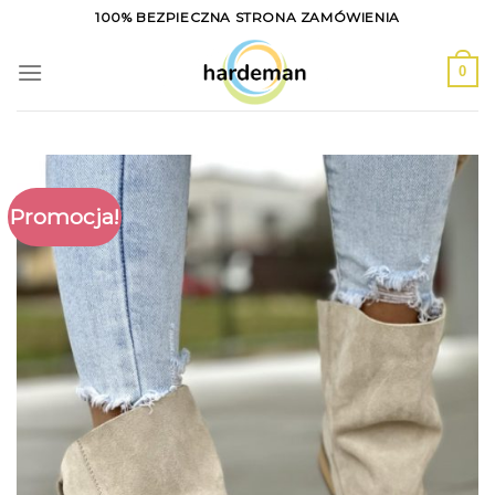
Skip
100% BEZPIECZNA STRONA ZAMÓWIENIA
to
content
0
Promocja!