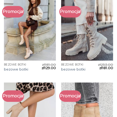
Promocja!
Promocja!
zł
181.00
zł
253.00
BEZOWE BOTKI
BEZOWE BOTKI
zł
129.00
zł
181.00
bezowe botki
bezowe botki
Promocja!
Promocja!