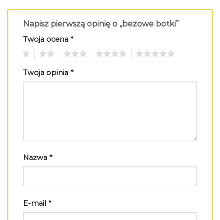
Napisz pierwszą opinię o „bezowe botki”
Twoja ocena
*
1
2
3
4
5
Twoja opinia
*
Nazwa
*
E-mail
*