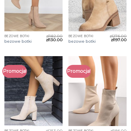
zł
182.00
zł
276.00
BEZOWE BOTKI
BEZOWE BOTKI
zł
130.00
zł
197.00
bezowe botki
bezowe botki
Promocja!
Promocja!
zł
253.00
zł
186.00
BEZOWE BOTKI
BEZOWE BOTKI