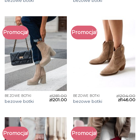
bezowe botki
bezowe botki
Promocja!
Promocja!
zł
281.00
zł
204.00
BEZOWE BOTKI
BEZOWE BOTKI
zł
201.00
zł
146.00
bezowe botki
bezowe botki
Promocja!
Promocja!