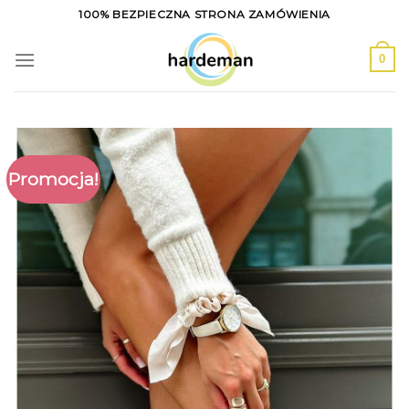
Skip
100% BEZPIECZNA STRONA ZAMÓWIENIA
to
content
0
Promocja!