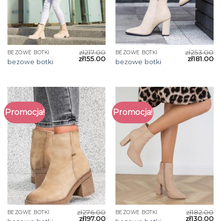
zł
217.00
zł
253.00
BEZOWE BOTKI
BEZOWE BOTKI
zł
155.00
zł
181.00
bezowe botki
bezowe botki
Promocja!
Promocja!
zł
276.00
zł
182.00
BEZOWE BOTKI
BEZOWE BOTKI
zł
197.00
zł
130.00