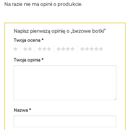
Na razie nie ma opinii o produkcie.
Napisz pierwszą opinię o „bezowe botki”
Twoja ocena
*
1
2
3
4
5
Twoja opinia
*
Nazwa
*