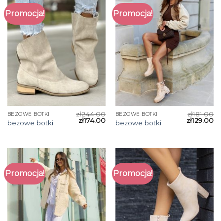
Promocja!
Promocja!
zł
244.00
zł
181.00
BEZOWE BOTKI
BEZOWE BOTKI
zł
174.00
zł
129.00
bezowe botki
bezowe botki
Promocja!
Promocja!