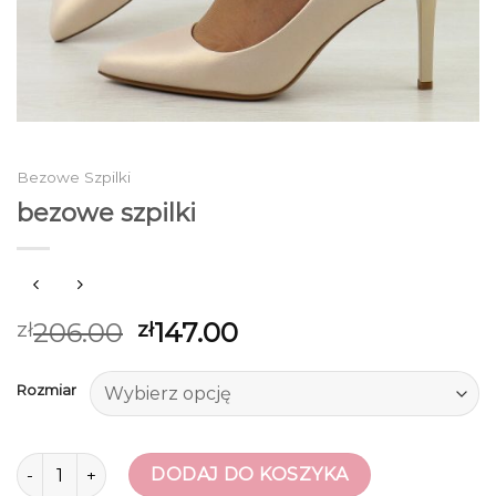
Bezowe Szpilki
bezowe szpilki
206.00
147.00
zł
zł
Rozmiar
ilość bezowe szpilki
DODAJ DO KOSZYKA