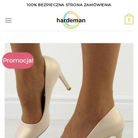
Skip
100% BEZPIECZNA STRONA ZAMÓWIENIA
to
content
0
Promocja!