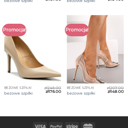
bezowe szpilki
bezowe szpilki
Promocja!
Promocja!
zł
246.00
zł
207.00
BEZOWE SZPILKI
BEZOWE SZPILKI
zł
176.00
zł
148.00
bezowe szpilki
bezowe szpilki