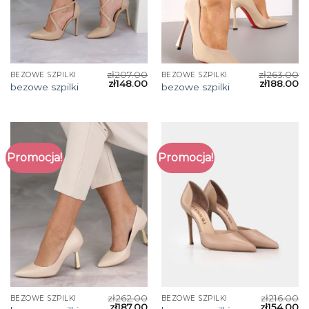
zł
207.00
zł
263.00
BEZOWE SZPILKI
BEZOWE SZPILKI
zł
148.00
zł
188.00
bezowe szpilki
bezowe szpilki
Promocja!
Promocja!
zł
262.00
zł
216.00
BEZOWE SZPILKI
BEZOWE SZPILKI
zł
187.00
zł
154.00