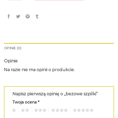
OPINIE (0)
Opinie
Na razie nie ma opinii o produkcie.
Napisz pierwszą opinię o „bezowe szpilki”
Twoja ocena
*
1
2
3
4
5