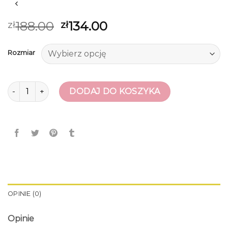
188.00
134.00
zł
zł
Rozmiar
ilość beżowe szpilki
DODAJ DO KOSZYKA
OPINIE (0)
Opinie