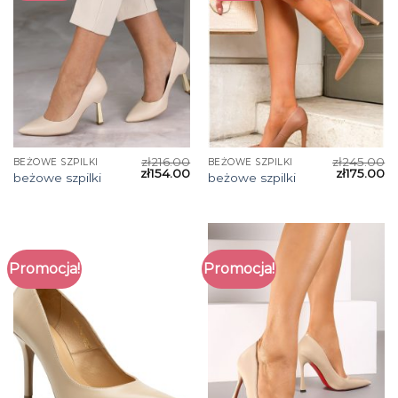
zł
216.00
zł
245.00
BEŻOWE SZPILKI
BEŻOWE SZPILKI
zł
154.00
zł
175.00
beżowe szpilki
beżowe szpilki
Promocja!
Promocja!