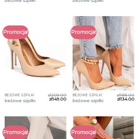
beżowe szpilki
beżowe szpilki
Promocja!
Promocja!
zł
209.00
zł
188.00
BEŻOWE SZPILKI
BEŻOWE SZPILKI
zł
149.00
zł
134.00
beżowe szpilki
beżowe szpilki
Promocja!
Promocja!