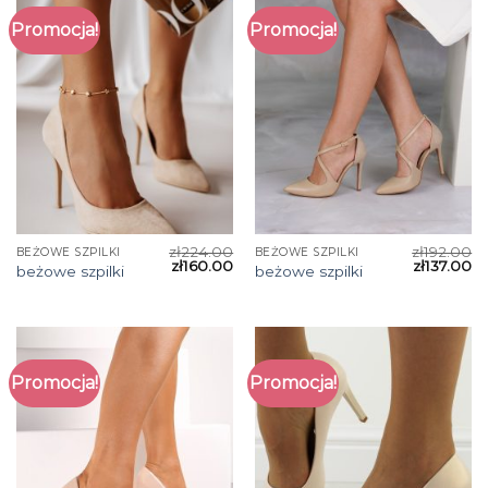
Promocja!
Promocja!
zł
224.00
zł
192.00
BEŻOWE SZPILKI
BEŻOWE SZPILKI
zł
160.00
zł
137.00
beżowe szpilki
beżowe szpilki
Promocja!
Promocja!