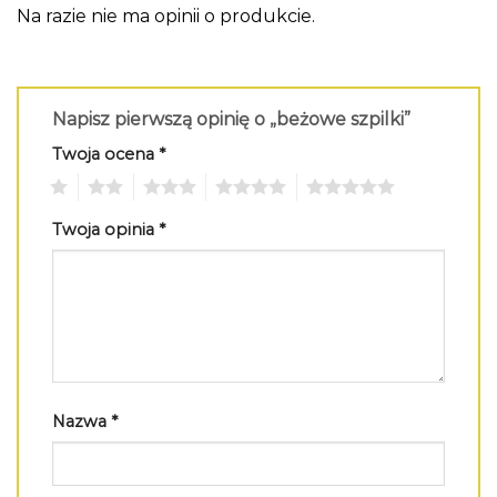
Na razie nie ma opinii o produkcie.
Napisz pierwszą opinię o „beżowe szpilki”
Twoja ocena
*
1
2
3
4
5
Twoja opinia
*
Nazwa
*