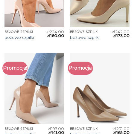
zł
224.00
zł
242.00
BEŻOWE SZPILKI
BEŻOWE SZPILKI
zł
160.00
zł
173.00
beżowe szpilki
beżowe szpilki
Promocja!
Promocja!
zł
197.00
zł
231.00
BEŻOWE SZPILKI
BEŻOWE SZPILKI
zł
141.00
zł
165.00