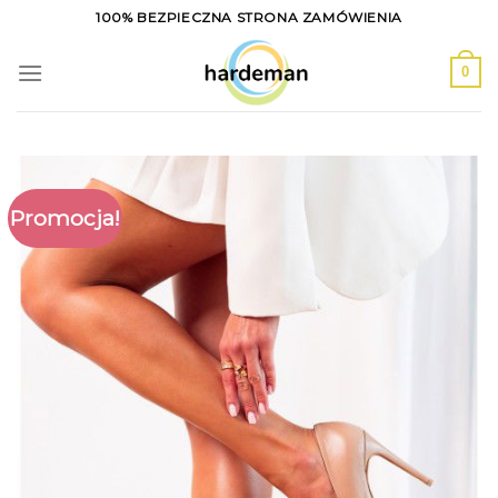
Skip
100% BEZPIECZNA STRONA ZAMÓWIENIA
to
content
0
Promocja!