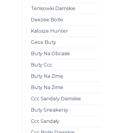
Tenisowki Damskie
Deezee Botki
Kalosze Hunter
Geox Buty
Buty Na Obcasie
Buty Ccc
Buty Na Zimę
Buty Na Zime
Ccc Sandaly Damskie
Buty Sneakersy
Ccc Sandały
Ccc Botki Damskie