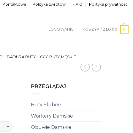
Kontaktowe
Polityka zwrotów
F.A.Q
Polityka prywatności
0
LOGOWANIE
KOSZYK /
ZŁ
0.00
LD
BADURA BUTY
CCC BUTY MĘSKIE
PRZEGLĄDAJ
Buty Slubne
Workery Damskie
Obuwie Damskie