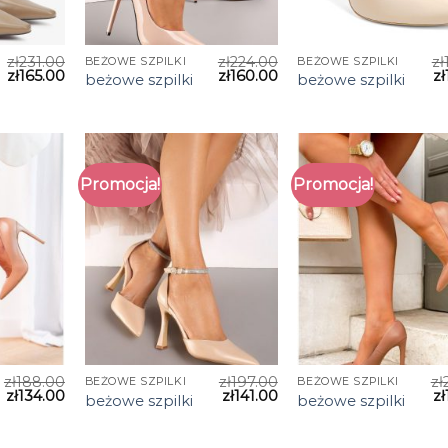
zł
231.00
zł
224.00
zł
BEŻOWE SZPILKI
BEŻOWE SZPILKI
zł
165.00
zł
160.00
zł
beżowe szpilki
beżowe szpilki
Promocja!
Promocja!
zł
188.00
zł
197.00
zł
BEŻOWE SZPILKI
BEŻOWE SZPILKI
zł
134.00
zł
141.00
zł
beżowe szpilki
beżowe szpilki