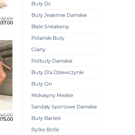
Buty Dc
Buty Jesienne Damskie
192.00
137.00
Biale Sneakersy
Polański Buty
Glany
Polbuty Damskie
Buty Dla Dziewczynki
Buty On
Mokasyny Meskie
Sandały Sportowe Damskie
245.00
Buty Bartek
175.00
Rylko Botki