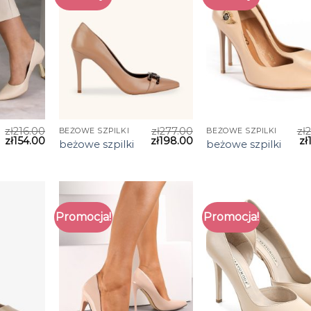
zł
216.00
zł
277.00
zł
BEŻOWE SZPILKI
BEŻOWE SZPILKI
zł
154.00
zł
198.00
zł
beżowe szpilki
beżowe szpilki
Promocja!
Promocja!