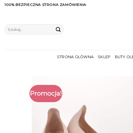
Skip
100% BEZPIECZNA STRONA ZAMÓWIENIA
to
content
Szukaj:
STRONA GŁÓWNA
SKLEP
BUTY OL
Promocja!