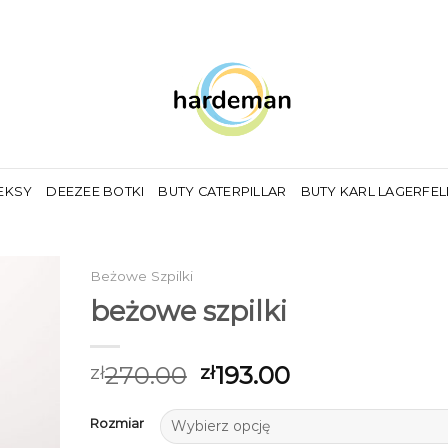
EKSY
DEEZEE BOTKI
BUTY CATERPILLAR
BUTY KARL LAGERFE
Beżowe Szpilki
beżowe szpilki
270.00
193.00
zł
zł
Rozmiar