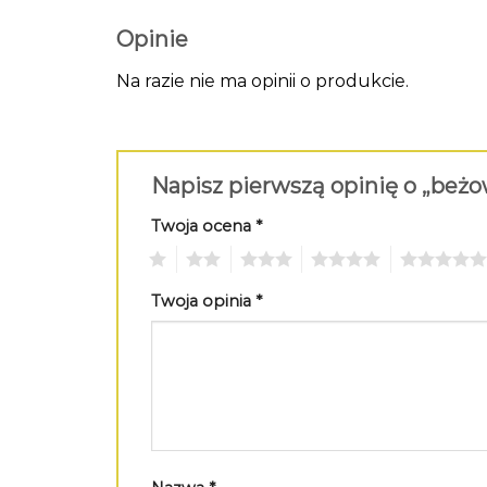
Opinie
Na razie nie ma opinii o produkcie.
Napisz pierwszą opinię o „beżo
Twoja ocena
*
1
2
3
4
5
Twoja opinia
*