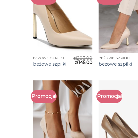
zł
203.00
BEŻOWE SZPILKI
BEŻOWE SZPILKI
zł
145.00
beżowe szpilki
beżowe szpilki
Promocja!
Promocja!