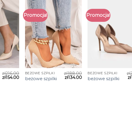
Promocja!
Promocja!
zł
216.00
zł
188.00
zł
BEŻOWE SZPILKI
BEŻOWE SZPILKI
zł
154.00
zł
134.00
zł
beżowe szpilki
beżowe szpilki