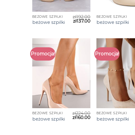
zł
192.00
BEŻOWE SZPILKI
BEŻOWE SZPILKI
zł
137.00
beżowe szpilki
beżowe szpilki
Promocja!
Promocja!
zł
224.00
BEŻOWE SZPILKI
BEŻOWE SZPILKI
zł
160.00
beżowe szpilki
beżowe szpilki