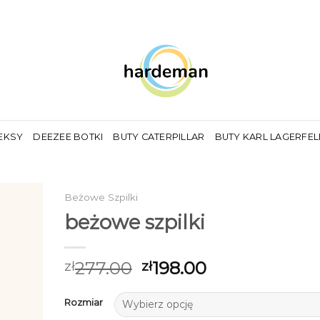
EKSY
DEEZEE BOTKI
BUTY CATERPILLAR
BUTY KARL LAGERFE
Beżowe Szpilki
beżowe szpilki
277.00
198.00
zł
zł
Rozmiar