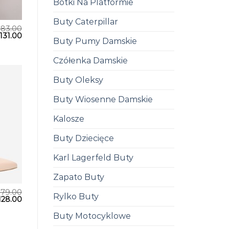
Botki Na Platformie
Buty Caterpillar
183.00
131.00
Buty Pumy Damskie
Czółenka Damskie
Buty Oleksy
Buty Wiosenne Damskie
Kalosze
Buty Dziecięce
Karl Lagerfeld Buty
Zapato Buty
179.00
Rylko Buty
128.00
Buty Motocyklowe