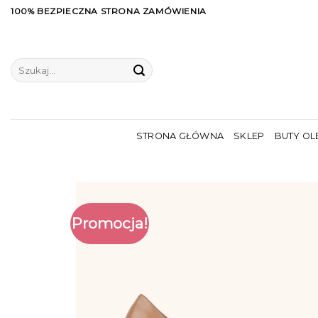
Skip
100% BEZPIECZNA STRONA ZAMÓWIENIA
to
content
Szukaj:
STRONA GŁÓWNA
SKLEP
BUTY OL
Promocja!