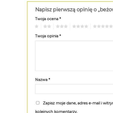
Napisz pierwszą opinię o „beżo
Twoja ocena
*
1
2
3
4
5
Twoja opinia
*
Nazwa
*
Zapisz moje dane, adres e-mail i wit
kolejnych komentarzy.