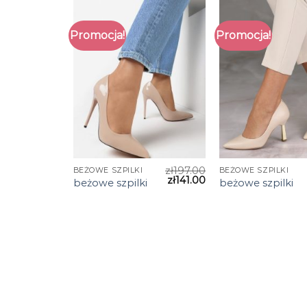
Promocja!
Promocja!
zł
197.00
BEŻOWE SZPILKI
BEŻOWE SZPILKI
zł
141.00
beżowe szpilki
beżowe szpilki