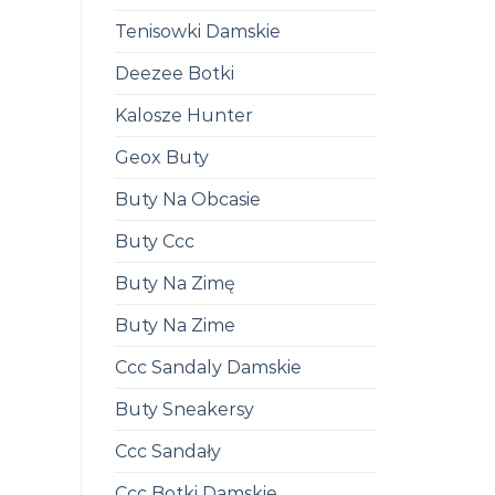
Tenisowki Damskie
Deezee Botki
Kalosze Hunter
Geox Buty
Buty Na Obcasie
Buty Ccc
Buty Na Zimę
Buty Na Zime
Ccc Sandaly Damskie
Buty Sneakersy
Ccc Sandały
Ccc Botki Damskie