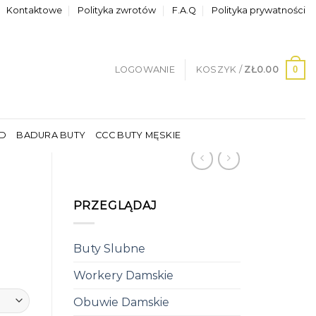
Kontaktowe
Polityka zwrotów
F.A.Q
Polityka prywatności
0
LOGOWANIE
KOSZYK /
ZŁ
0.00
LD
BADURA BUTY
CCC BUTY MĘSKIE
PRZEGLĄDAJ
Buty Slubne
Workery Damskie
Obuwie Damskie