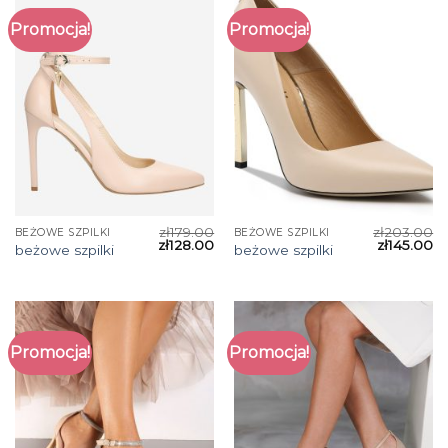
Promocja!
Promocja!
zł
179.00
zł
203.00
BEŻOWE SZPILKI
BEŻOWE SZPILKI
zł
128.00
zł
145.00
beżowe szpilki
beżowe szpilki
Promocja!
Promocja!