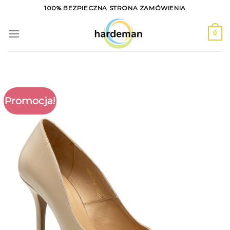
Skip
100% BEZPIECZNA STRONA ZAMÓWIENIA
to
content
0
Promocja!