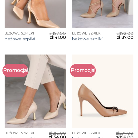
zł
197.00
zł
192.00
BEŻOWE SZPILKI
BEŻOWE SZPILKI
zł
141.00
zł
137.00
beżowe szpilki
beżowe szpilki
Promocja!
Promocja!
zł
216.00
zł
277.00
BEŻOWE SZPILKI
BEŻOWE SZPILKI
zł
154.00
zł
198.00