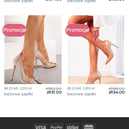
beżowe szpilki
beżowe szpilki
Promocja!
Promocja!
zł
183.00
zł
188.00
BEŻOWE SZPILKI
BEŻOWE SZPILKI
zł
131.00
zł
134.00
beżowe szpilki
beżowe szpilki