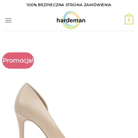
Skip
100% BEZPIECZNA STRONA ZAMÓWIENIA
to
content
0
Promocja!