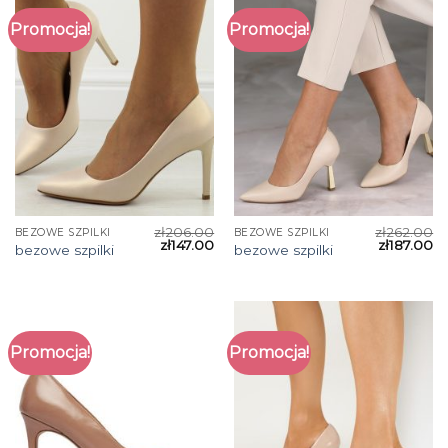
Promocja!
Promocja!
zł
206.00
zł
262.00
BEZOWE SZPILKI
BEZOWE SZPILKI
zł
147.00
zł
187.00
bezowe szpilki
bezowe szpilki
Promocja!
Promocja!