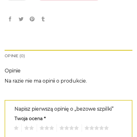
OPINIE (0)
Opinie
Na razie nie ma opinii o produkcie.
Napisz pierwszą opinię o „bezowe szpilki”
Twoja ocena
*
1
2
3
4
5