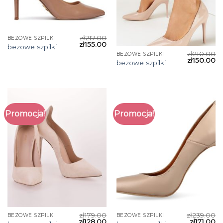
zł
217.00
BEZOWE SZPILKI
zł
155.00
bezowe szpilki
zł
210.00
BEZOWE SZPILKI
zł
150.00
bezowe szpilki
Promocja!
Promocja!
zł
179.00
zł
239.00
BEZOWE SZPILKI
BEZOWE SZPILKI
zł
128.00
zł
171.00