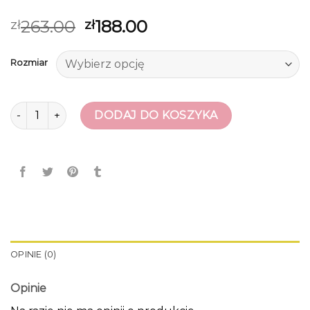
263.00
188.00
zł
zł
Rozmiar
ilość bezowe szpilki
DODAJ DO KOSZYKA
OPINIE (0)
Opinie