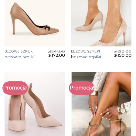
zł
241.00
zł
210.00
BEZOWE SZPILKI
BEZOWE SZPILKI
zł
172.00
zł
150.00
bezowe szpilki
bezowe szpilki
Promocja!
Promocja!