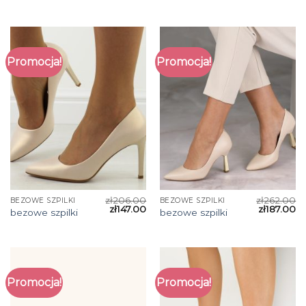
Promocja!
Promocja!
zł
206.00
zł
262.00
BEZOWE SZPILKI
BEZOWE SZPILKI
zł
147.00
zł
187.00
bezowe szpilki
bezowe szpilki
Promocja!
Promocja!