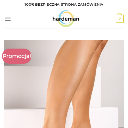
Skip
100% BEZPIECZNA STRONA ZAMÓWIENIA
to
content
0
Promocja!