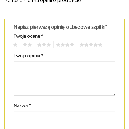
Na razie nie ma opinii o produkcie.
Napisz pierwszą opinię o „bezowe szpilki”
Twoja ocena
*
1
2
3
4
5
Twoja opinia
*
Nazwa
*