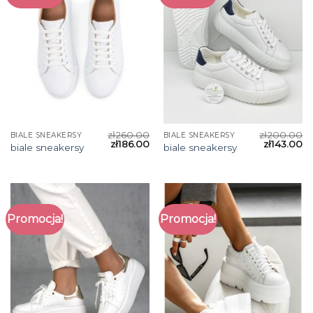
zł
260.00
zł
200.00
BIALE SNEAKERSY
BIALE SNEAKERSY
zł
186.00
zł
143.00
biale sneakersy
biale sneakersy
Promocja!
Promocja!