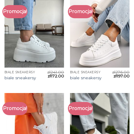
Promocja!
Promocja!
zł
241.00
zł
276.00
BIALE SNEAKERSY
BIALE SNEAKERSY
zł
172.00
zł
197.00
biale sneakersy
biale sneakersy
Promocja!
Promocja!