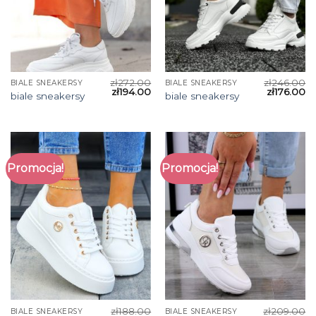
zł
272.00
zł
246.00
BIALE SNEAKERSY
BIALE SNEAKERSY
zł
194.00
zł
176.00
biale sneakersy
biale sneakersy
Promocja!
Promocja!
zł
188.00
zł
209.00
BIALE SNEAKERSY
BIALE SNEAKERSY