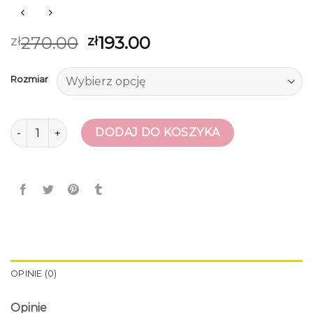
270.00
193.00
zł
zł
Rozmiar
ilość biale sneakersy
DODAJ DO KOSZYKA
OPINIE (0)
Opinie