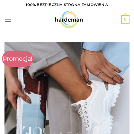
Skip
100% BEZPIECZNA STRONA ZAMÓWIENIA
to
content
0
Promocja!