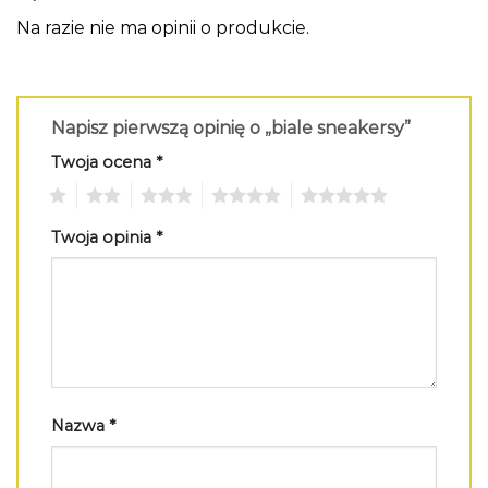
Na razie nie ma opinii o produkcie.
Napisz pierwszą opinię o „biale sneakersy”
Twoja ocena
*
1
2
3
4
5
Twoja opinia
*
Nazwa
*