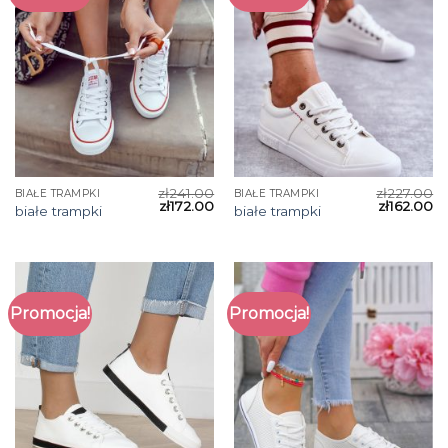
zł
241.00
zł
227.00
BIAŁE TRAMPKI
BIAŁE TRAMPKI
zł
172.00
zł
162.00
białe trampki
białe trampki
Promocja!
Promocja!