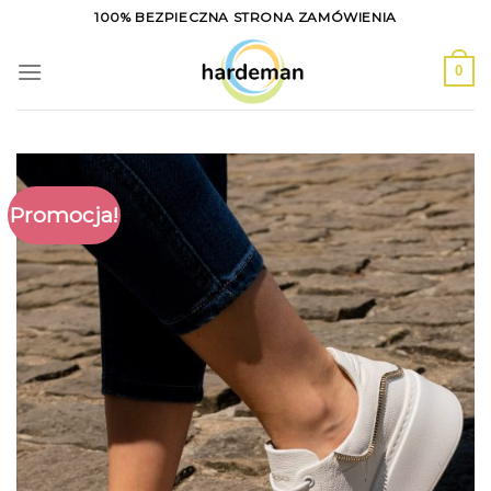
Skip
100% BEZPIECZNA STRONA ZAMÓWIENIA
to
content
0
Promocja!