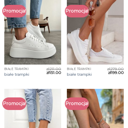
Promocja!
Promocja!
zł
211.00
zł
279.00
BIAŁE TRAMPKI
BIAŁE TRAMPKI
zł
151.00
zł
199.00
białe trampki
białe trampki
Promocja!
Promocja!