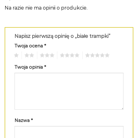
Na razie nie ma opinii o produkcie.
Napisz pierwszą opinię o „białe trampki”
Twoja ocena
*
1
2
3
4
5
Twoja opinia
*
Nazwa
*