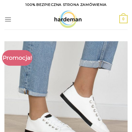
Skip
100% BEZPIECZNA STRONA ZAMÓWIENIA
to
content
0
Promocja!