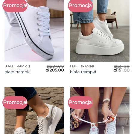
Promocja!
Promocja!
zł
287.00
zł
211.00
BIAŁE TRAMPKI
BIAŁE TRAMPKI
zł
205.00
zł
151.00
białe trampki
białe trampki
Promocja!
Promocja!