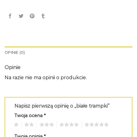
OPINIE (0)
Opinie
Na razie nie ma opinii o produkcie.
Napisz pierwszą opinię o „białe trampki”
Twoja ocena
*
1
2
3
4
5
Twoja opinia
*