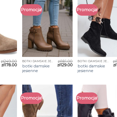
Promocja!
Promocja!
zł
249.00
zł
181.00
zł
BOTKI DAMSKIE JESIENNE
BOTKI DAMSKIE JESIENNE
zł
178.00
zł
129.00
zł
botki damskie
botki damskie
jesienne
jesienne
Promocja!
Promocja!