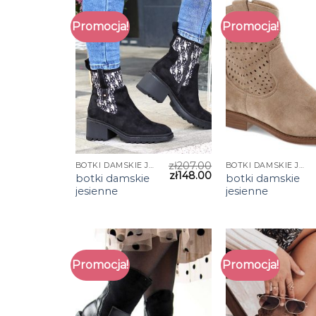
Promocja!
Promocja!
zł
207.00
BOTKI DAMSKIE JESIENNE
BOTKI DAMSKIE JESIENNE
zł
148.00
botki damskie
botki damskie
jesienne
jesienne
Promocja!
Promocja!