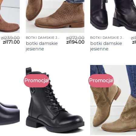
zł
239.00
zł
272.00
zł
BOTKI DAMSKIE JESIENNE
BOTKI DAMSKIE JESIENNE
zł
171.00
zł
194.00
zł
botki damskie
botki damskie
jesienne
jesienne
Promocja!
Promocja!