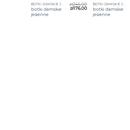
zł
246.00
BOTKI DAMSKIE JESIENNE
BOTKI DAMSKIE JESIENNE
zł
176.00
botki damskie
botki damskie
jesienne
jesienne