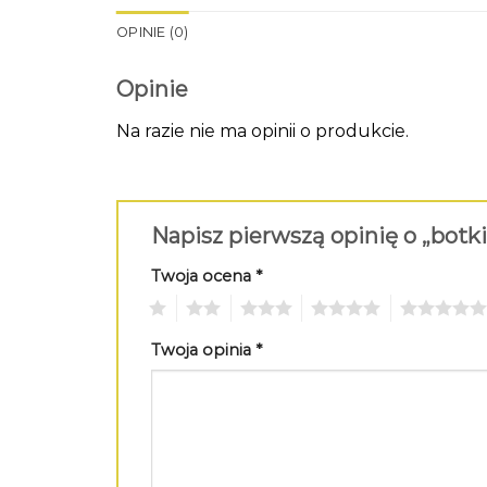
OPINIE (0)
Opinie
Na razie nie ma opinii o produkcie.
Napisz pierwszą opinię o „botk
Twoja ocena
*
1
2
3
4
5
Twoja opinia
*