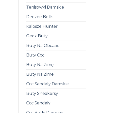
Tenisowki Damskie
Deezee Botki
Kalosze Hunter
Geox Buty
Buty Na Obcasie
Buty Ccc
Buty Na Zimę
Buty Na Zime
Ccc Sandaly Damskie
Buty Sneakersy
Ccc Sandały
Ccc Botki Damskie