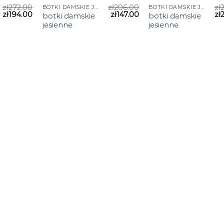
zł
272.00
zł
206.00
zł
BOTKI DAMSKIE JESIENNE
BOTKI DAMSKIE JESIENNE
zł
194.00
zł
147.00
zł
botki damskie
botki damskie
jesienne
jesienne