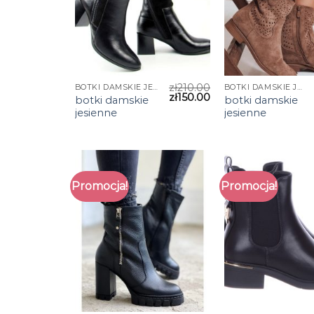
zł
210.00
BOTKI DAMSKIE JESIENNE
BOTKI DAMSKIE JESIENNE
zł
150.00
botki damskie
botki damskie
jesienne
jesienne
Promocja!
Promocja!