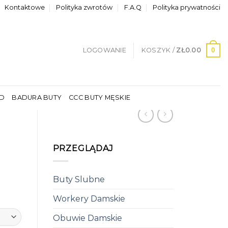
Kontaktowe
Polityka zwrotów
F.A.Q
Polityka prywatności
0
LOGOWANIE
KOSZYK /
ZŁ
0.00
LD
BADURA BUTY
CCC BUTY MĘSKIE
PRZEGLĄDAJ
Buty Slubne
Workery Damskie
Obuwie Damskie