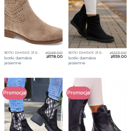
zł
249.00
zł
223.00
BOTKI DAMSKIE JESIENNE
BOTKI DAMSKIE JESIENNE
zł
178.00
zł
159.00
botki damskie
botki damskie
jesienne
jesienne
Promocja!
Promocja!