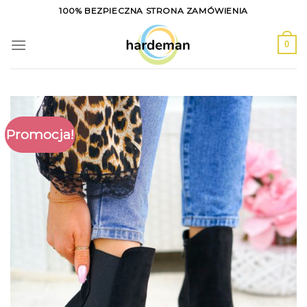
Skip
100% BEZPIECZNA STRONA ZAMÓWIENIA
to
content
0
Promocja!