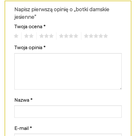
Napisz pierwszą opinię o „botki damskie
jesienne”
Twoja ocena
*
1
2
3
4
5
Twoja opinia
*
Nazwa
*
E-mail
*