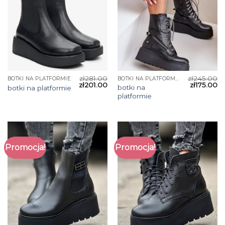
zł
281.00
zł
245.00
BOTKI NA PLATFORMIE
BOTKI NA PLATFORMIE
zł
201.00
zł
175.00
botki na
botki na platformie
platformie
Promocja!
Promocja!