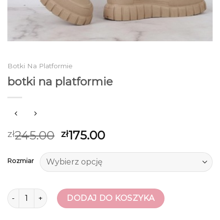
Botki Na Platformie
botki na platformie
245.00
175.00
zł
zł
Rozmiar
ilość botki na platformie
DODAJ DO KOSZYKA