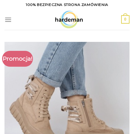
Skip
100% BEZPIECZNA STRONA ZAMÓWIENIA
to
content
0
Promocja!