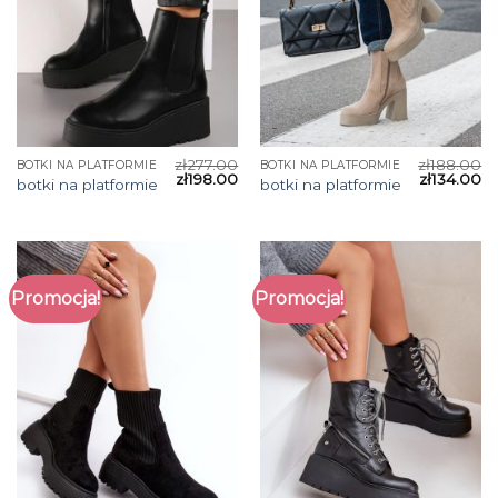
zł
277.00
zł
188.00
BOTKI NA PLATFORMIE
BOTKI NA PLATFORMIE
zł
198.00
zł
134.00
botki na platformie
botki na platformie
Promocja!
Promocja!