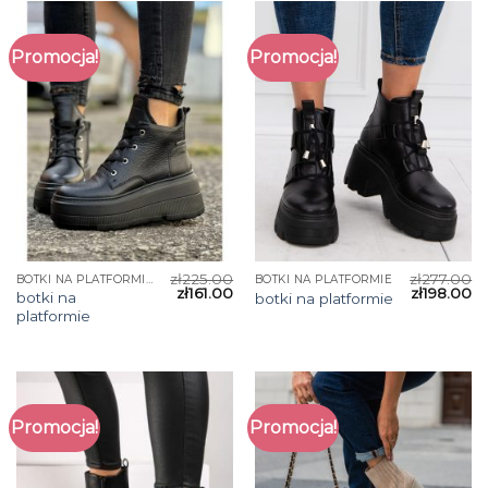
Promocja!
Promocja!
zł
225.00
zł
277.00
BOTKI NA PLATFORMIE
BOTKI NA PLATFORMIE
zł
161.00
zł
198.00
botki na
botki na platformie
platformie
Promocja!
Promocja!