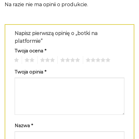
Na razie nie ma opinii o produkcie.
Napisz pierwszą opinię o „botki na
platformie”
Twoja ocena
*
1
2
3
4
5
Twoja opinia
*
Nazwa
*