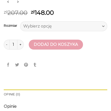
207.00
148.00
zł
zł
Rozmiar
ilość botki na platformie
DODAJ DO KOSZYKA
OPINIE (0)
Opinie