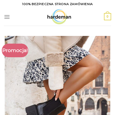
Skip
100% BEZPIECZNA STRONA ZAMÓWIENIA
to
content
0
Promocja!