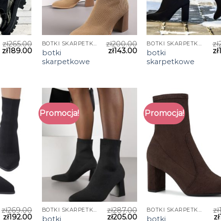
zł
265.00
zł
200.00
zł
BOTKI SKARPETKOWE
BOTKI SKARPETKOWE
zł
189.00
zł
143.00
zł
botki
botki
skarpetkowe
skarpetkowe
Promocja!
Promocja!
zł
269.00
zł
287.00
zł
BOTKI SKARPETKOWE
BOTKI SKARPETKOWE
zł
192.00
zł
205.00
zł
botki
botki