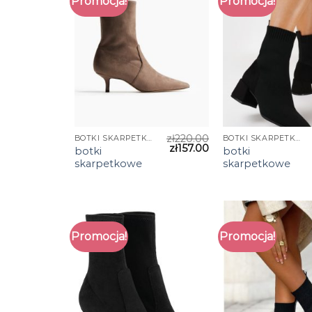
Promocja!
Promocja!
zł
220.00
BOTKI SKARPETKOWE
BOTKI SKARPETKOWE
zł
157.00
botki
botki
skarpetkowe
skarpetkowe
Promocja!
Promocja!