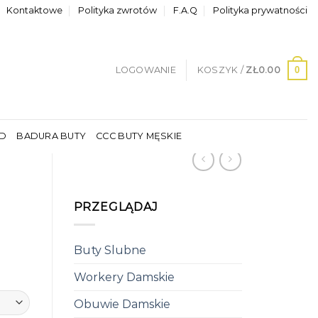
Kontaktowe
Polityka zwrotów
F.A.Q
Polityka prywatności
0
LOGOWANIE
KOSZYK /
ZŁ
0.00
LD
BADURA BUTY
CCC BUTY MĘSKIE
PRZEGLĄDAJ
Buty Slubne
Workery Damskie
Obuwie Damskie