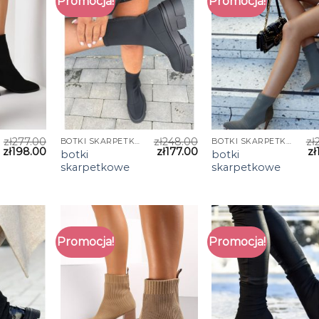
Promocja!
Promocja!
zł
277.00
zł
248.00
zł
BOTKI SKARPETKOWE
BOTKI SKARPETKOWE
zł
198.00
zł
177.00
zł
botki
botki
skarpetkowe
skarpetkowe
Promocja!
Promocja!