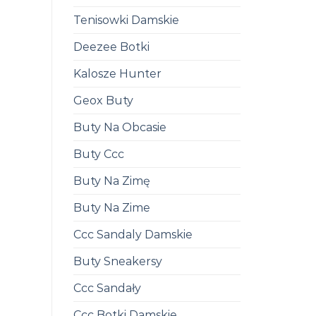
Tenisowki Damskie
Deezee Botki
Kalosze Hunter
Geox Buty
Buty Na Obcasie
Buty Ccc
Buty Na Zimę
Buty Na Zime
Ccc Sandaly Damskie
Buty Sneakersy
Ccc Sandały
Ccc Botki Damskie