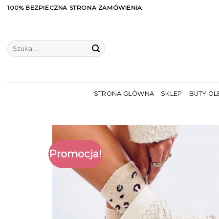
Skip
100% BEZPIECZNA STRONA ZAMÓWIENIA
to
content
Szukaj:
STRONA GŁÓWNA
SKLEP
BUTY OL
Promocja!