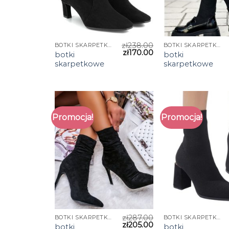
zł
238.00
BOTKI SKARPETKOWE
BOTKI SKARPETKOWE
zł
170.00
botki
botki
skarpetkowe
skarpetkowe
Promocja!
Promocja!
zł
287.00
BOTKI SKARPETKOWE
BOTKI SKARPETKOWE
zł
205.00
botki
botki