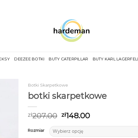
EKSY
DEEZEE BOTKI
BUTY CATERPILLAR
BUTY KARL LAGERFE
Botki Skarpetkowe
botki skarpetkowe
207.00
148.00
zł
zł
Rozmiar