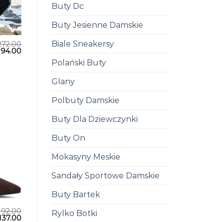
Buty Dc
Buty Jesienne Damskie
Biale Sneakersy
272.00
194.00
Polański Buty
Glany
Polbuty Damskie
Buty Dla Dziewczynki
Buty On
Mokasyny Meskie
Sandały Sportowe Damskie
Buty Bartek
192.00
Rylko Botki
137.00