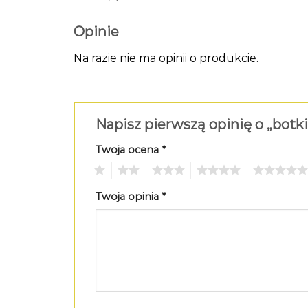
Opinie
Na razie nie ma opinii o produkcie.
Napisz pierwszą opinię o „bot
Twoja ocena
*
1
2
3
4
5
Twoja opinia
*