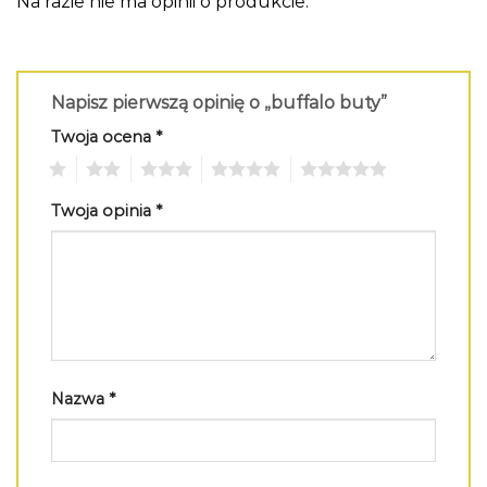
Na razie nie ma opinii o produkcie.
Napisz pierwszą opinię o „buffalo buty”
Twoja ocena
*
1
2
3
4
5
Twoja opinia
*
Nazwa
*