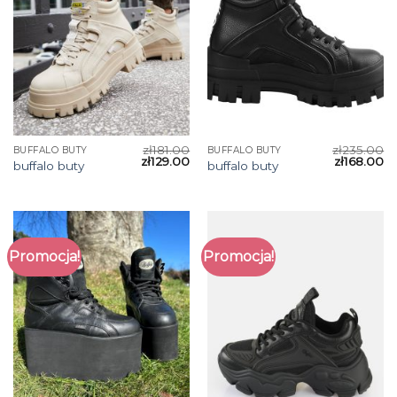
zł
181.00
zł
235.00
BUFFALO BUTY
BUFFALO BUTY
zł
129.00
zł
168.00
buffalo buty
buffalo buty
Promocja!
Promocja!