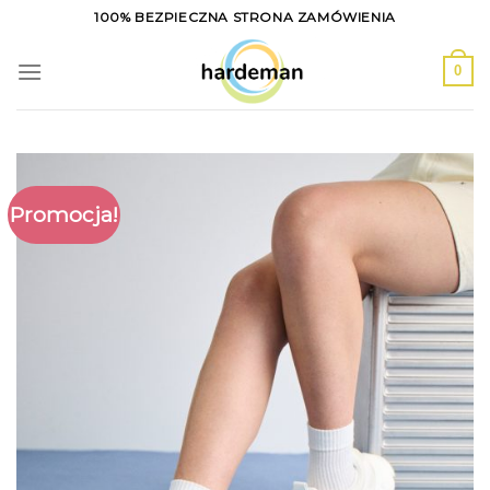
Skip
100% BEZPIECZNA STRONA ZAMÓWIENIA
to
content
0
Promocja!