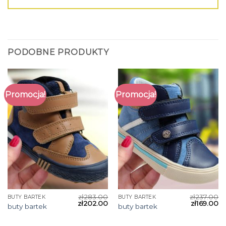
PODOBNE PRODUKTY
Promocja!
Promocja!
zł
283.00
zł
237.00
BUTY BARTEK
BUTY BARTEK
zł
202.00
zł
169.00
buty bartek
buty bartek