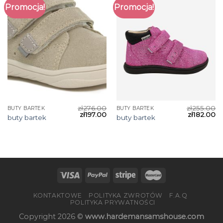
Promocja!
Promocja!
zł
276.00
zł
255.00
BUTY BARTEK
BUTY BARTEK
zł
197.00
zł
182.00
buty bartek
buty bartek
KONTAKTOWE
POLITYKA ZWROTÓW
F.A.Q
POLITYKA PRYWATNOŚCI
Copyright 2026 ©
www.hardemansamshouse.com