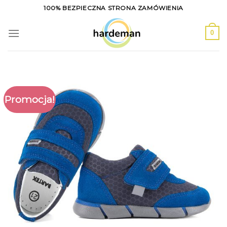
Skip
100% BEZPIECZNA STRONA ZAMÓWIENIA
to
content
0
Promocja!