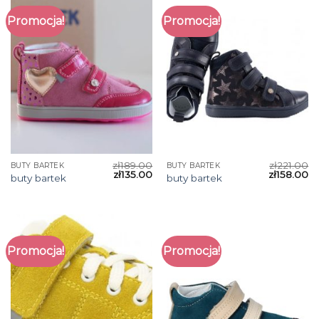
Promocja!
Promocja!
zł
189.00
zł
221.00
BUTY BARTEK
BUTY BARTEK
zł
135.00
zł
158.00
buty bartek
buty bartek
Promocja!
Promocja!