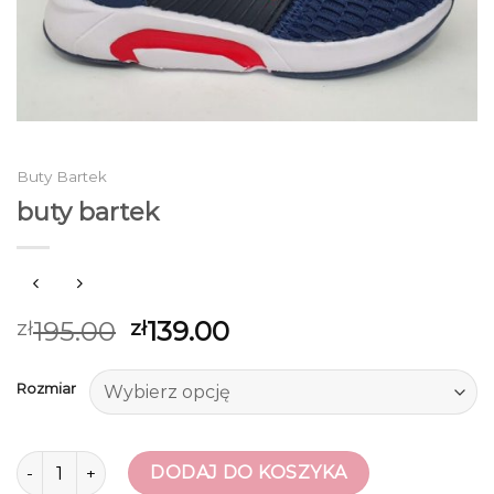
Buty Bartek
buty bartek
195.00
139.00
zł
zł
Rozmiar
ilość buty bartek
DODAJ DO KOSZYKA