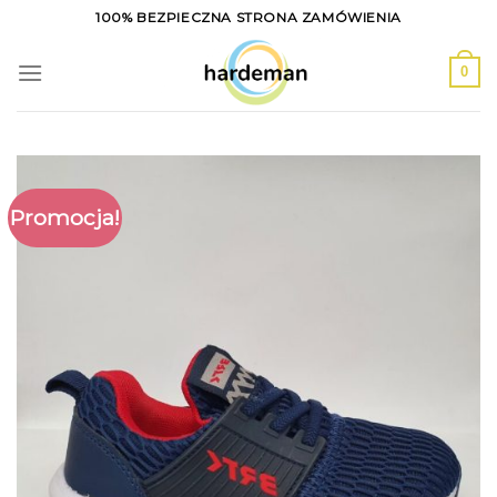
Skip
100% BEZPIECZNA STRONA ZAMÓWIENIA
to
content
0
Promocja!