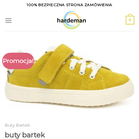
Skip
100% BEZPIECZNA STRONA ZAMÓWIENIA
to
content
0
Promocja!
Buty Bartek
buty bartek