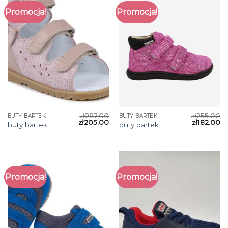
Promocja!
Promocja!
zł
287.00
zł
255.00
BUTY BARTEK
BUTY BARTEK
zł
205.00
zł
182.00
buty bartek
buty bartek
Promocja!
Promocja!