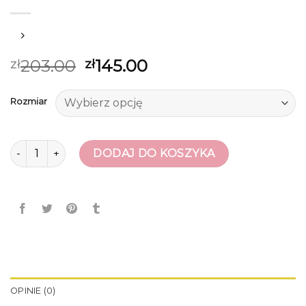
203.00
145.00
zł
zł
Rozmiar
ilość buty bartek
DODAJ DO KOSZYKA
OPINIE (0)