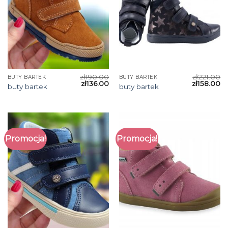
zł
190.00
zł
221.00
BUTY BARTEK
BUTY BARTEK
zł
136.00
zł
158.00
buty bartek
buty bartek
Promocja!
Promocja!