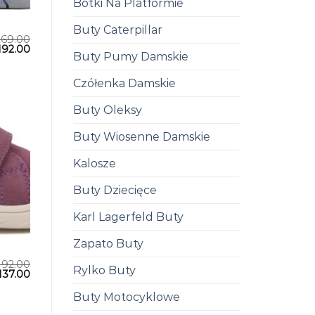
Botki Na Platformie
Buty Caterpillar
269.00
192.00
Buty Pumy Damskie
Czółenka Damskie
Buty Oleksy
Buty Wiosenne Damskie
Kalosze
Buty Dziecięce
Karl Lagerfeld Buty
Zapato Buty
192.00
Rylko Buty
137.00
Buty Motocyklowe