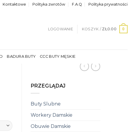
Kontaktowe
Polityka zwrotów
F.A.Q
Polityka prywatności
0
LOGOWANIE
KOSZYK /
ZŁ
0.00
LD
BADURA BUTY
CCC BUTY MĘSKIE
PRZEGLĄDAJ
Buty Slubne
Workery Damskie
Obuwie Damskie