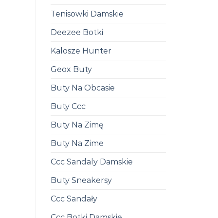
Tenisowki Damskie
Deezee Botki
Kalosze Hunter
Geox Buty
Buty Na Obcasie
Buty Ccc
Buty Na Zimę
Buty Na Zime
Ccc Sandaly Damskie
Buty Sneakersy
Ccc Sandały
Ccc Botki Damskie