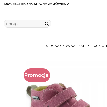
Skip
100% BEZPIECZNA STRONA ZAMÓWIENIA
to
content
Szukaj:
STRONA GŁÓWNA
SKLEP
BUTY OL
Promocja!