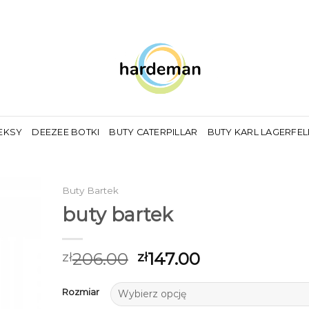
EKSY
DEEZEE BOTKI
BUTY CATERPILLAR
BUTY KARL LAGERFE
Buty Bartek
buty bartek
206.00
147.00
zł
zł
Rozmiar