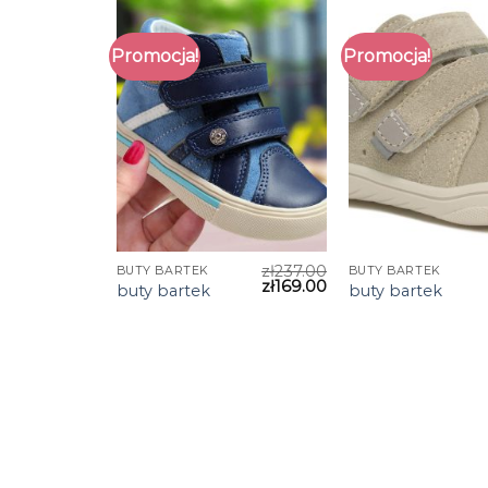
Promocja!
Promocja!
zł
237.00
BUTY BARTEK
BUTY BARTEK
zł
169.00
buty bartek
buty bartek