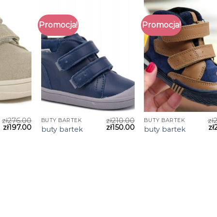
Promocja!
Promocja!
zł
276.00
zł
210.00
zł
BUTY BARTEK
BUTY BARTEK
zł
197.00
zł
150.00
zł
buty bartek
buty bartek