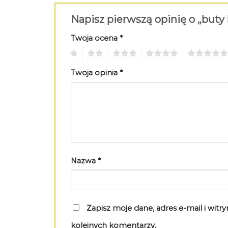
Napisz pierwszą opinię o „buty
Twoja ocena
*
1
2
3
4
5
Twoja opinia
*
Nazwa
*
Zapisz moje dane, adres e-mail i wit
kolejnych komentarzy.