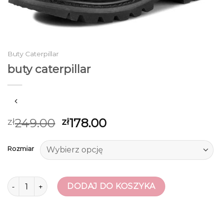
Buty Caterpillar
buty caterpillar
249.00
178.00
zł
zł
Rozmiar
ilość buty caterpillar
DODAJ DO KOSZYKA