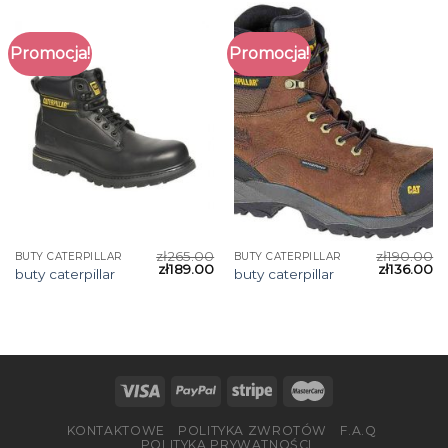
Promocja!
Promocja!
zł
265.00
zł
190.00
BUTY CATERPILLAR
BUTY CATERPILLAR
zł
189.00
zł
136.00
buty caterpillar
buty caterpillar
KONTAKTOWE
POLITYKA ZWROTÓW
F.A.Q
POLITYKA PRYWATNOŚCI