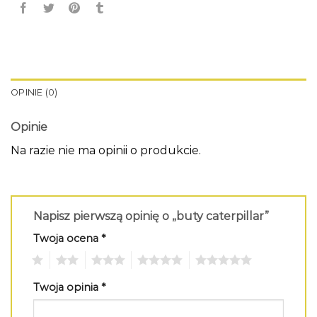
OPINIE (0)
Opinie
Na razie nie ma opinii o produkcie.
Napisz pierwszą opinię o „buty caterpillar”
Twoja ocena
*
1
2
3
4
5
Twoja opinia
*