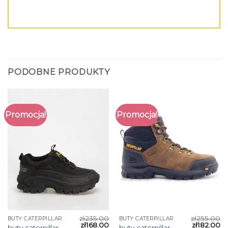
PODOBNE PRODUKTY
Promocja!
Promocja!
zł
235.00
zł
255.00
BUTY CATERPILLAR
BUTY CATERPILLAR
zł
168.00
zł
182.00
buty caterpillar
buty caterpillar