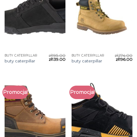
zł
195.00
zł
274.00
BUTY CATERPILLAR
BUTY CATERPILLAR
zł
139.00
zł
196.00
buty caterpillar
buty caterpillar
Promocja!
Promocja!