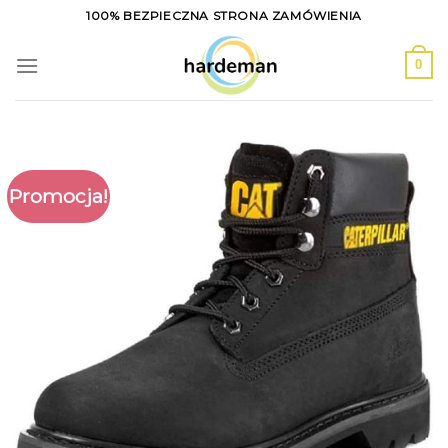
Skip
100% BEZPIECZNA STRONA ZAMÓWIENIA
to
content
0
Promocja!