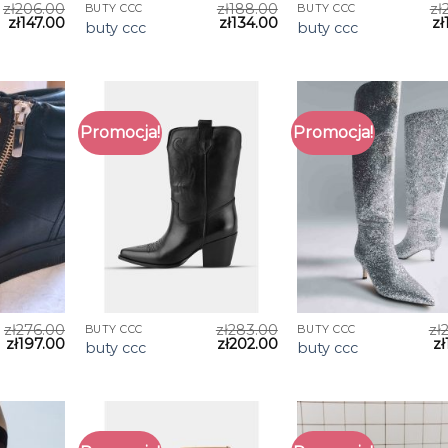
zł
206.00
zł
188.00
zł
BUTY CCC
BUTY CCC
zł
147.00
zł
134.00
zł
buty ccc
buty ccc
Promocja!
Promocja!
zł
276.00
zł
283.00
zł
BUTY CCC
BUTY CCC
zł
197.00
zł
202.00
zł
buty ccc
buty ccc