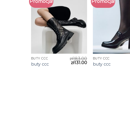
Promocja!
Promocja!
zł
183.00
BUTY CCC
BUTY CCC
zł
131.00
buty ccc
buty ccc