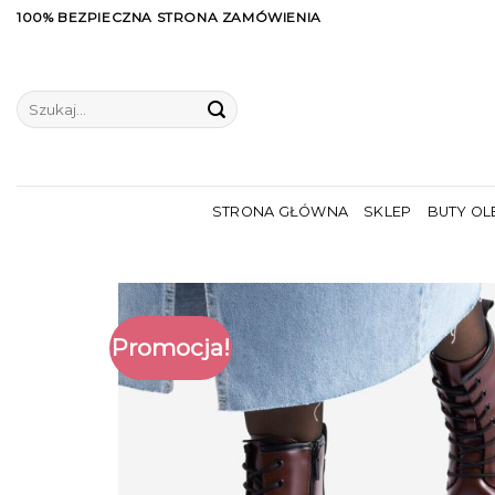
Skip
100% BEZPIECZNA STRONA ZAMÓWIENIA
to
content
Szukaj:
STRONA GŁÓWNA
SKLEP
BUTY OL
Promocja!