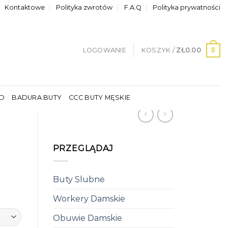
Kontaktowe
Polityka zwrotów
F.A.Q
Polityka prywatności
0
LOGOWANIE
KOSZYK /
ZŁ
0.00
LD
BADURA BUTY
CCC BUTY MĘSKIE
PRZEGLĄDAJ
Buty Slubne
Workery Damskie
Obuwie Damskie