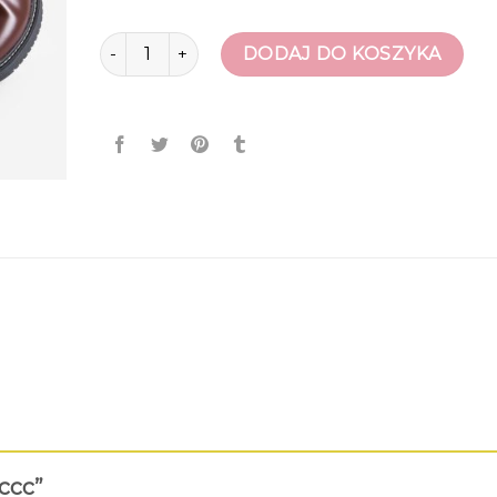
ilość buty ccc
DODAJ DO KOSZYKA
 ccc”