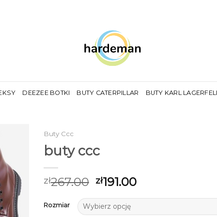
EKSY
DEEZEE BOTKI
BUTY CATERPILLAR
BUTY KARL LAGERFE
Buty Ccc
buty ccc
267.00
191.00
zł
zł
Rozmiar