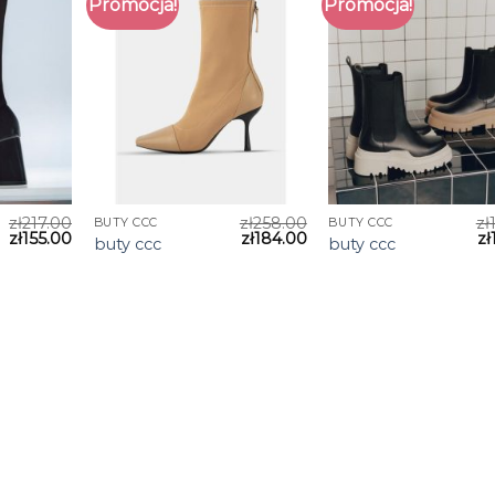
Promocja!
Promocja!
zł
217.00
zł
258.00
zł
BUTY CCC
BUTY CCC
zł
155.00
zł
184.00
zł
buty ccc
buty ccc