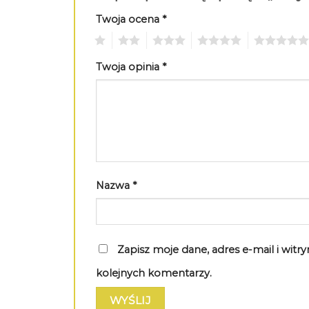
Twoja ocena
*
1
2
3
4
5
Twoja opinia
*
Nazwa
*
Zapisz moje dane, adres e-mail i wit
kolejnych komentarzy.