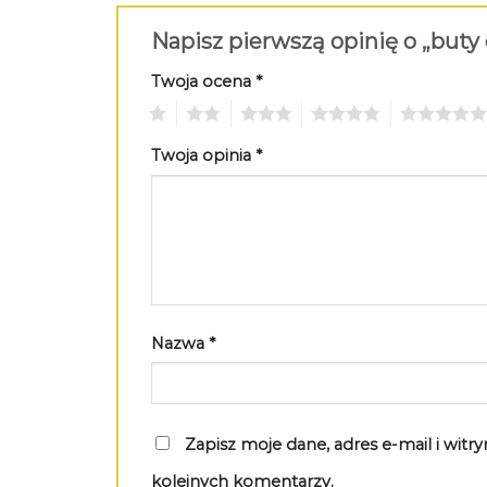
Napisz pierwszą opinię o „buty
Twoja ocena
*
1
2
3
4
5
Twoja opinia
*
Nazwa
*
Zapisz moje dane, adres e-mail i wit
kolejnych komentarzy.