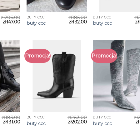
zł
206.00
zł
185.00
zł
BUTY CCC
BUTY CCC
zł
147.00
zł
132.00
zł
buty ccc
buty ccc
Promocja!
Promocja!
zł
183.00
zł
283.00
zł
BUTY CCC
BUTY CCC
zł
131.00
zł
202.00
zł
buty ccc
buty ccc