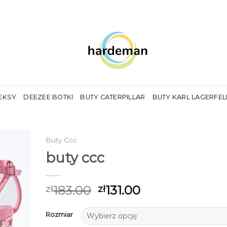
EKSY
DEEZEE BOTKI
BUTY CATERPILLAR
BUTY KARL LAGERFE
Buty Ccc
buty ccc
183.00
131.00
zł
zł
Rozmiar