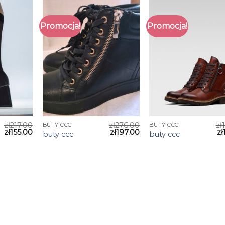
Promocja!
Promocja!
zł
217.00
zł
276.00
zł
BUTY CCC
BUTY CCC
zł
155.00
zł
197.00
zł
buty ccc
buty ccc