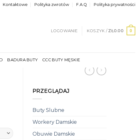
Kontaktowe
Polityka zwrotów
F.A.Q
Polityka prywatności
0
LOGOWANIE
KOSZYK /
ZŁ
0.00
LD
BADURA BUTY
CCC BUTY MĘSKIE
PRZEGLĄDAJ
Buty Slubne
Workery Damskie
Obuwie Damskie