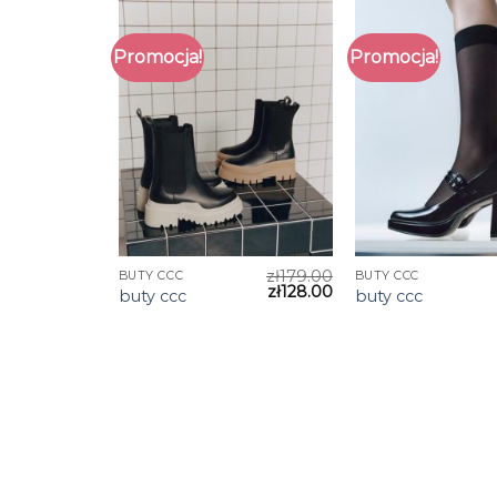
Promocja!
Promocja!
zł
179.00
BUTY CCC
BUTY CCC
zł
128.00
buty ccc
buty ccc