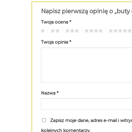
Napisz pierwszą opinię o „buty
Twoja ocena
*
1
2
3
4
5
Twoja opinia
*
Nazwa
*
Zapisz moje dane, adres e-mail i wit
kolejnych komentarzy.