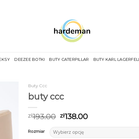
EKSY
DEEZEE BOTKI
BUTY CATERPILLAR
BUTY KARL LAGERFE
Buty Ccc
buty ccc
193.00
138.00
zł
zł
Rozmiar