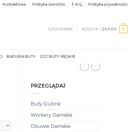
Kontaktowe
Polityka zwrotów
F.A.Q
Polityka prywatności
0
LOGOWANIE
KOSZYK /
ZŁ
0.00
LD
BADURA BUTY
CCC BUTY MĘSKIE
PRZEGLĄDAJ
Buty Slubne
Workery Damskie
Obuwie Damskie