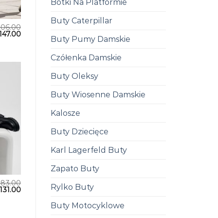
Botki Na Platformie
Buty Caterpillar
206.00
147.00
Buty Pumy Damskie
Czółenka Damskie
Buty Oleksy
Buty Wiosenne Damskie
Kalosze
Buty Dziecięce
Karl Lagerfeld Buty
Zapato Buty
183.00
Rylko Buty
131.00
Buty Motocyklowe