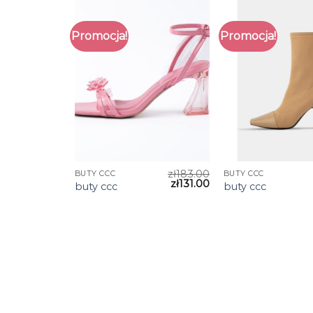
Promocja!
Promocja!
zł
183.00
BUTY CCC
BUTY CCC
zł
131.00
buty ccc
buty ccc