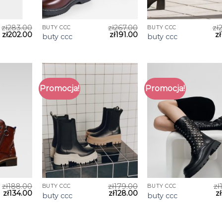
zł
283.00
zł
267.00
zł
BUTY CCC
BUTY CCC
zł
202.00
zł
191.00
zł
buty ccc
buty ccc
Promocja!
Promocja!
zł
188.00
zł
179.00
zł
BUTY CCC
BUTY CCC
zł
134.00
zł
128.00
zł
buty ccc
buty ccc