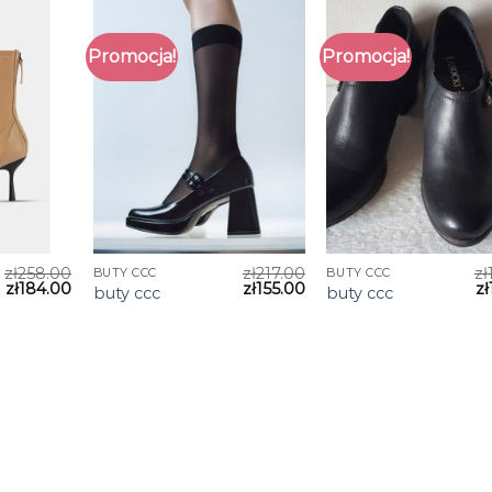
Promocja!
Promocja!
zł
258.00
zł
217.00
zł
BUTY CCC
BUTY CCC
zł
184.00
zł
155.00
zł
buty ccc
buty ccc