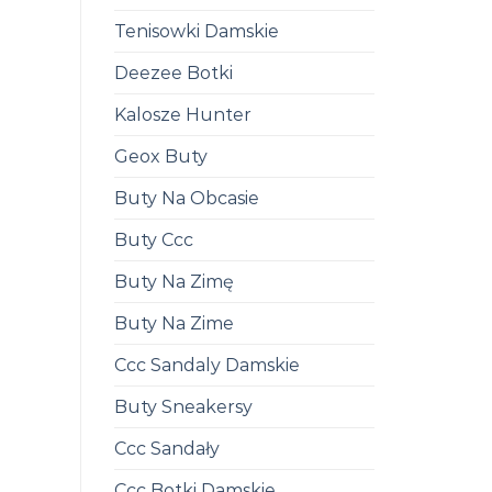
Tenisowki Damskie
Deezee Botki
Kalosze Hunter
Geox Buty
Buty Na Obcasie
Buty Ccc
Buty Na Zimę
Buty Na Zime
Ccc Sandaly Damskie
Buty Sneakersy
Ccc Sandały
Ccc Botki Damskie