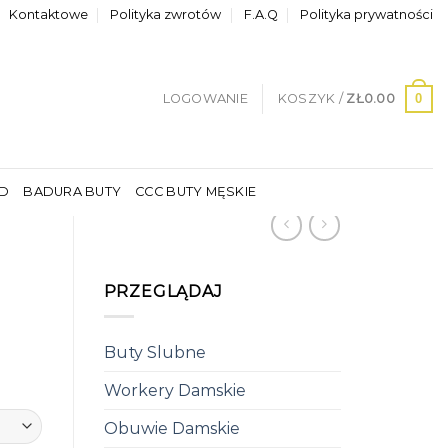
Kontaktowe
Polityka zwrotów
F.A.Q
Polityka prywatności
0
LOGOWANIE
KOSZYK /
ZŁ
0.00
LD
BADURA BUTY
CCC BUTY MĘSKIE
PRZEGLĄDAJ
Buty Slubne
Workery Damskie
Obuwie Damskie