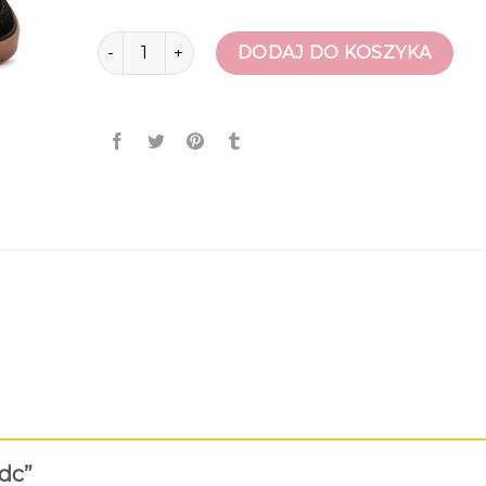
ilość buty dc
DODAJ DO KOSZYKA
 dc”