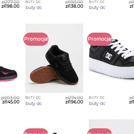
zł
277.00
zł
193.00
zł
BUTY DC
BUTY DC
zł
198.00
zł
138.00
zł
buty dc
buty dc
Promocja!
Promocja!
zł
203.00
zł
274.00
zł
BUTY DC
BUTY DC
zł
145.00
zł
196.00
zł
buty dc
buty dc