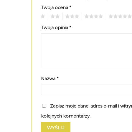
Twoja ocena
*
1
2
3
4
5
Twoja opinia
*
Nazwa
*
Zapisz moje dane, adres e-mail i wit
kolejnych komentarzy.