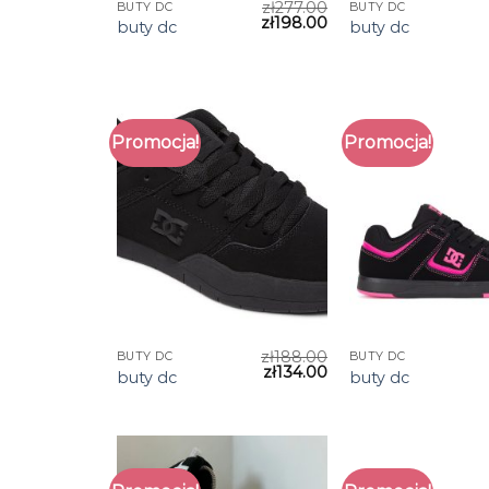
zł
277.00
BUTY DC
BUTY DC
zł
198.00
buty dc
buty dc
Promocja!
Promocja!
zł
188.00
BUTY DC
BUTY DC
zł
134.00
buty dc
buty dc