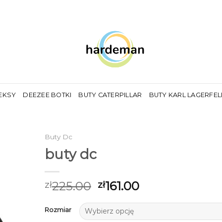
EKSY
DEEZEE BOTKI
BUTY CATERPILLAR
BUTY KARL LAGERFE
Buty Dc
buty dc
225.00
161.00
zł
zł
Rozmiar