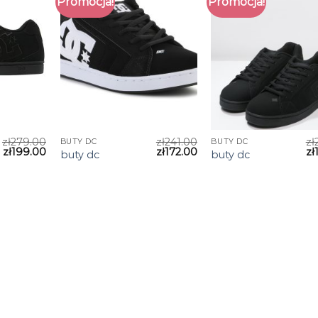
Promocja!
Promocja!
zł
279.00
zł
241.00
zł
BUTY DC
BUTY DC
zł
199.00
zł
172.00
zł
buty dc
buty dc