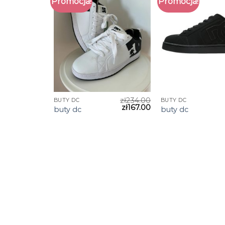
Promocja!
Promocja!
zł
234.00
BUTY DC
BUTY DC
zł
167.00
buty dc
buty dc