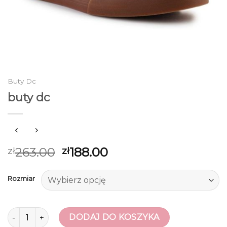
Buty Dc
buty dc
263.00
188.00
zł
zł
Rozmiar
ilość buty dc
DODAJ DO KOSZYKA