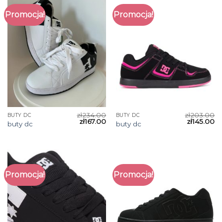
Promocja!
Promocja!
zł
234.00
zł
203.00
BUTY DC
BUTY DC
zł
167.00
zł
145.00
buty dc
buty dc
Promocja!
Promocja!