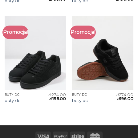
buty dc
buty dc
Promocja!
Promocja!
zł
274.00
zł
274.00
BUTY DC
BUTY DC
zł
196.00
zł
196.00
buty dc
buty dc