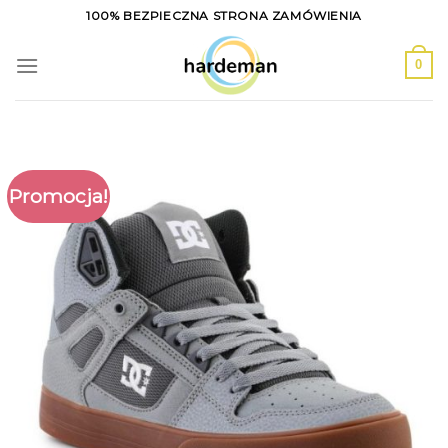
Skip
100% BEZPIECZNA STRONA ZAMÓWIENIA
to
content
0
Promocja!