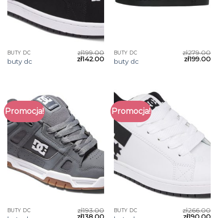
zł
199.00
zł
279.00
BUTY DC
BUTY DC
zł
142.00
zł
199.00
buty dc
buty dc
Promocja!
Promocja!
zł
193.00
zł
266.00
BUTY DC
BUTY DC
zł
138.00
zł
190.00