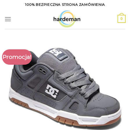
Skip
100% BEZPIECZNA STRONA ZAMÓWIENIA
to
content
0
Promocja!