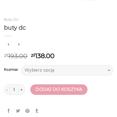
Buty Dc
buty dc
193.00
138.00
zł
zł
Rozmiar
ilość buty dc
DODAJ DO KOSZYKA