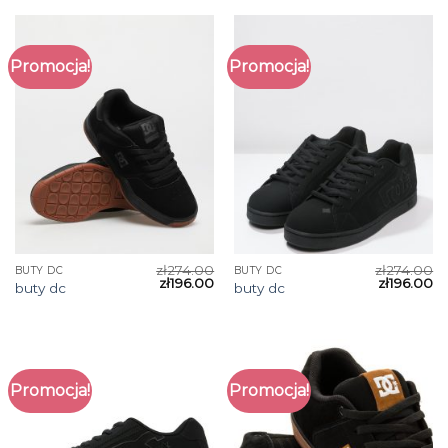
Promocja!
Promocja!
zł
274.00
zł
274.00
BUTY DC
BUTY DC
zł
196.00
zł
196.00
buty dc
buty dc
Promocja!
Promocja!