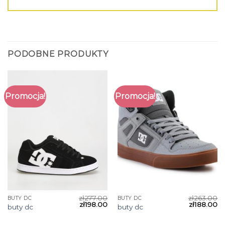
PODOBNE PRODUKTY
Promocja!
Promocja!
zł
277.00
zł
263.00
BUTY DC
BUTY DC
zł
198.00
zł
188.00
buty dc
buty dc