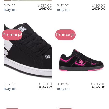
zł
234.00
zł
195.00
BUTY DC
BUTY DC
zł
167.00
zł
139.00
buty dc
buty dc
Promocja!
Promocja!
zł
199.00
zł
203.00
BUTY DC
BUTY DC
zł
142.00
zł
145.00
buty dc
buty dc