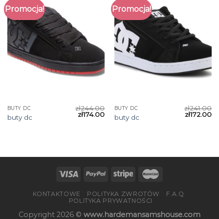
Promocja!
Promocja!
zł
244.00
zł
241.00
BUTY DC
BUTY DC
zł
174.00
zł
172.00
buty dc
buty dc
KONTAKTOWE
POLITYKA ZWROTÓW
F.A.Q
POLITYKA PRYWATNOŚCI
Copyright 2026 ©
www.hardemansamshouse.com