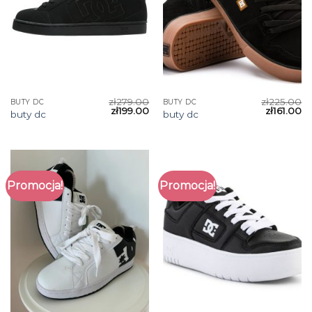
zł
279.00
zł
225.00
BUTY DC
BUTY DC
zł
199.00
zł
161.00
buty dc
buty dc
Promocja!
Promocja!