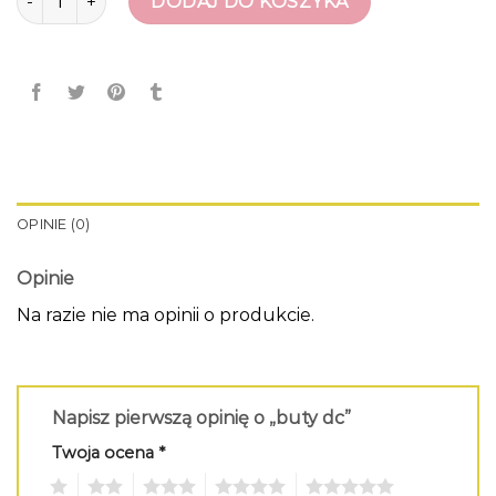
DODAJ DO KOSZYKA
OPINIE (0)
Opinie
Na razie nie ma opinii o produkcie.
Napisz pierwszą opinię o „buty dc”
Twoja ocena
*
1
2
3
4
5