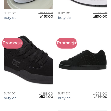
zł
234.00
zł
266.00
BUTY DC
BUTY DC
zł
167.00
zł
190.00
buty dc
buty dc
Promocja!
Promocja!
zł
188.00
zł
279.00
BUTY DC
BUTY DC
zł
134.00
zł
199.00
buty dc
buty dc