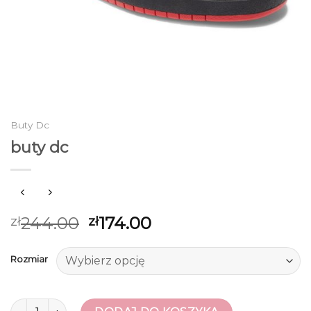
Buty Dc
buty dc
244.00
174.00
zł
zł
Rozmiar
ilość buty dc