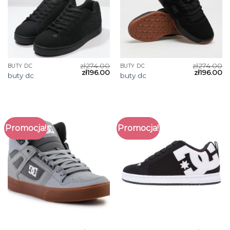
zł
274.00
zł
274.00
BUTY DC
BUTY DC
zł
196.00
zł
196.00
buty dc
buty dc
Promocja!
Promocja!