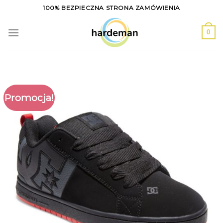
Skip
100% BEZPIECZNA STRONA ZAMÓWIENIA
to
content
0
Promocja!