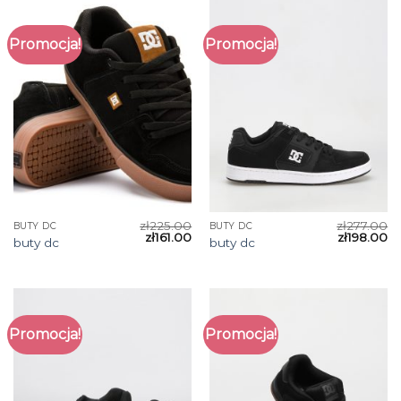
Promocja!
Promocja!
zł
225.00
zł
277.00
BUTY DC
BUTY DC
zł
161.00
zł
198.00
buty dc
buty dc
Promocja!
Promocja!