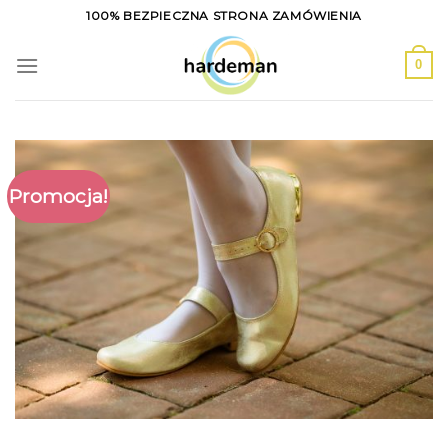
Skip
100% BEZPIECZNA STRONA ZAMÓWIENIA
to
content
0
Promocja!