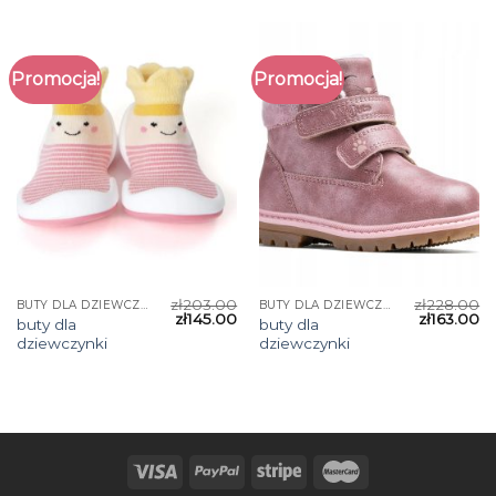
Promocja!
Promocja!
zł
203.00
zł
228.00
BUTY DLA DZIEWCZYNKI
BUTY DLA DZIEWCZYNKI
zł
145.00
zł
163.00
buty dla
buty dla
dziewczynki
dziewczynki