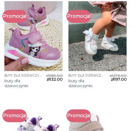
Promocja!
Promocja!
zł
185.00
zł
276.00
BUTY DLA DZIEWCZYNKI
BUTY DLA DZIEWCZYNKI
zł
132.00
zł
197.00
buty dla
buty dla
dziewczynki
dziewczynki
Promocja!
Promocja!