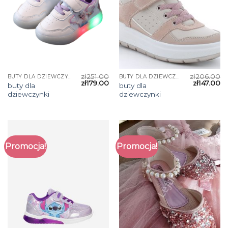
zł
251.00
zł
206.00
BUTY DLA DZIEWCZYNKI
BUTY DLA DZIEWCZYNKI
zł
179.00
zł
147.00
buty dla
buty dla
dziewczynki
dziewczynki
Promocja!
Promocja!