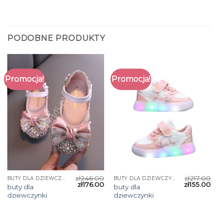
PODOBNE PRODUKTY
Promocja!
Promocja!
zł
246.00
zł
217.00
BUTY DLA DZIEWCZYNKI
BUTY DLA DZIEWCZYNKI
zł
176.00
zł
155.00
buty dla
buty dla
dziewczynki
dziewczynki