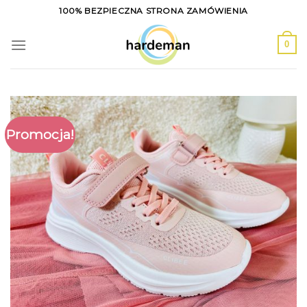
Skip
100% BEZPIECZNA STRONA ZAMÓWIENIA
to
content
0
Promocja!