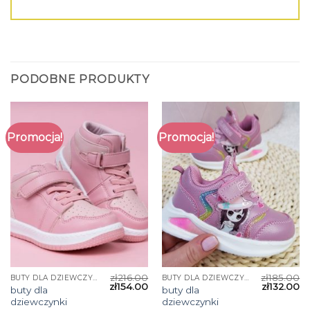
PODOBNE PRODUKTY
Promocja!
Promocja!
zł
216.00
zł
185.00
BUTY DLA DZIEWCZYNKI
BUTY DLA DZIEWCZYNKI
zł
154.00
zł
132.00
buty dla
buty dla
dziewczynki
dziewczynki