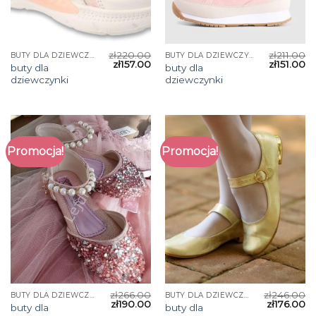
zł
220.00
zł
211.00
BUTY DLA DZIEWCZYNKI
BUTY DLA DZIEWCZYNKI
zł
157.00
zł
151.00
buty dla
buty dla
dziewczynki
dziewczynki
Promocja!
Promocja!
zł
266.00
zł
246.00
BUTY DLA DZIEWCZYNKI
BUTY DLA DZIEWCZYNKI
zł
190.00
zł
176.00
buty dla
buty dla