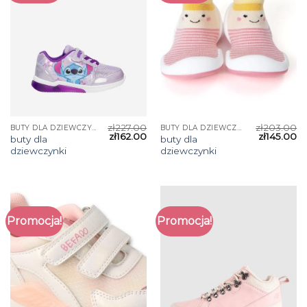
zł
227.00
zł
203.00
BUTY DLA DZIEWCZYNKI
BUTY DLA DZIEWCZYNKI
zł
162.00
zł
145.00
buty dla
buty dla
dziewczynki
dziewczynki
Promocja!
Promocja!