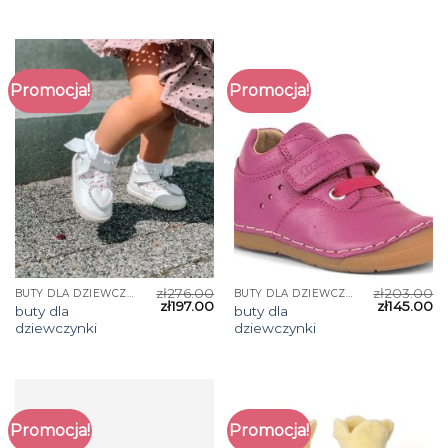
Promocja!
Promocja!
zł
276.00
zł
203.00
BUTY DLA DZIEWCZYNKI
BUTY DLA DZIEWCZYNKI
zł
197.00
zł
145.00
buty dla
buty dla
dziewczynki
dziewczynki
Promocja!
Promocja!