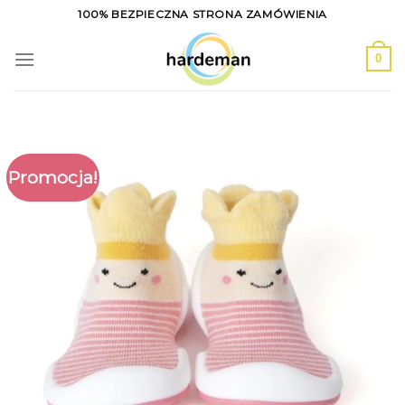
Skip
100% BEZPIECZNA STRONA ZAMÓWIENIA
to
content
0
Promocja!