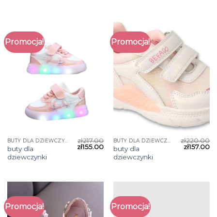
Promocja!
Promocja!
zł
217.00
zł
220.00
BUTY DLA DZIEWCZYNKI
BUTY DLA DZIEWCZYNKI
zł
155.00
zł
157.00
buty dla
buty dla
dziewczynki
dziewczynki
Promocja!
Promocja!