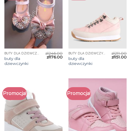
zł
246.00
zł
211.00
BUTY DLA DZIEWCZYNKI
BUTY DLA DZIEWCZYNKI
zł
176.00
zł
151.00
buty dla
buty dla
dziewczynki
dziewczynki
Promocja!
Promocja!