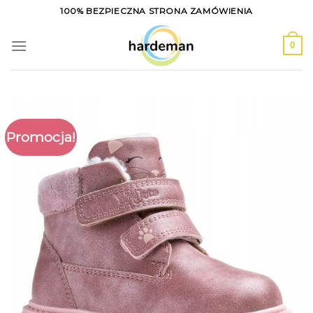
Skip
100% BEZPIECZNA STRONA ZAMÓWIENIA
to
content
0
Promocja!