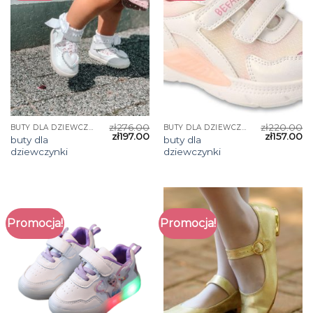
zł
276.00
zł
220.00
BUTY DLA DZIEWCZYNKI
BUTY DLA DZIEWCZYNKI
zł
197.00
zł
157.00
buty dla
buty dla
dziewczynki
dziewczynki
Promocja!
Promocja!