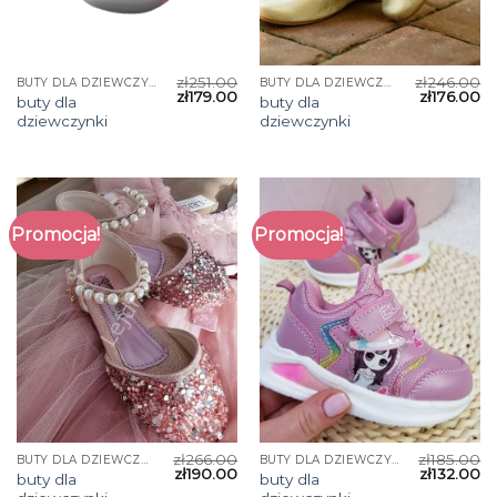
zł
251.00
zł
246.00
BUTY DLA DZIEWCZYNKI
BUTY DLA DZIEWCZYNKI
zł
179.00
zł
176.00
buty dla
buty dla
dziewczynki
dziewczynki
Promocja!
Promocja!
zł
266.00
zł
185.00
BUTY DLA DZIEWCZYNKI
BUTY DLA DZIEWCZYNKI
zł
190.00
zł
132.00
buty dla
buty dla