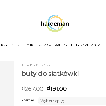
EKSY
DEEZEE BOTKI
BUTY CATERPILLAR
BUTY KARL LAGERFE
Buty Do Siatkówki
buty do siatkówki
267.00
191.00
zł
zł
Rozmiar