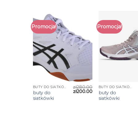
Promocja!
Promocja!
zł
280.00
BUTY DO SIATKÓWKI
BUTY DO SIATKÓWKI
zł
200.00
buty do
buty do
siatkówki
siatkówki