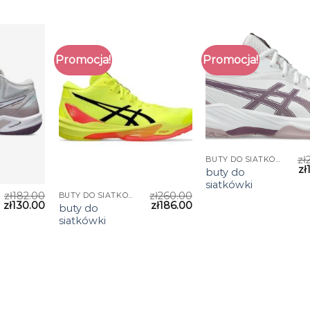
Promocja!
Promocja!
zł
BUTY DO SIATKÓWKI
zł
buty do
siatkówki
zł
182.00
zł
260.00
BUTY DO SIATKÓWKI
zł
130.00
zł
186.00
buty do
siatkówki