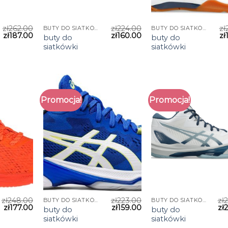
zł
262.00
zł
224.00
zł
BUTY DO SIATKÓWKI
BUTY DO SIATKÓWKI
zł
187.00
zł
160.00
zł
buty do
buty do
siatkówki
siatkówki
Promocja!
Promocja!
zł
248.00
zł
223.00
zł
BUTY DO SIATKÓWKI
BUTY DO SIATKÓWKI
zł
177.00
zł
159.00
zł
buty do
buty do
siatkówki
siatkówki