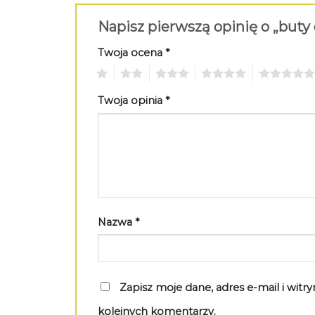
Napisz pierwszą opinię o „buty
Twoja ocena
*
1
2
3
4
5
Twoja opinia
*
Nazwa
*
Zapisz moje dane, adres e-mail i wit
kolejnych komentarzy.