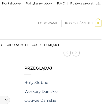
Kontaktowe
Polityka zwrotów
F.A.Q
Polityka prywatności
0
LOGOWANIE
KOSZYK /
ZŁ
0.00
LD
BADURA BUTY
CCC BUTY MĘSKIE
PRZEGLĄDAJ
Buty Slubne
Workery Damskie
Obuwie Damskie