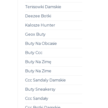
Tenisowki Damskie
Deezee Botki
Kalosze Hunter
Geox Buty
Buty Na Obcasie
Buty Ccc
Buty Na Zimę
Buty Na Zime
Ccc Sandaly Damskie
Buty Sneakersy
Ccc Sandały
Ccc Botki Damskie