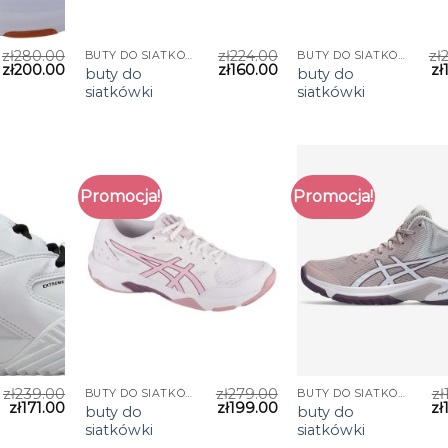
zł
280.00
zł
224.00
zł
BUTY DO SIATKÓWKI
BUTY DO SIATKÓWKI
zł
200.00
zł
160.00
zł
buty do
buty do
siatkówki
siatkówki
Promocja!
Promocja!
zł
239.00
zł
279.00
zł
BUTY DO SIATKÓWKI
BUTY DO SIATKÓWKI
zł
171.00
zł
199.00
zł
buty do
buty do
siatkówki
siatkówki