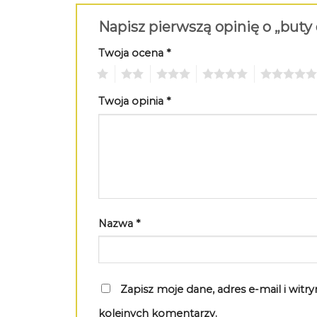
Napisz pierwszą opinię o „buty
Twoja ocena
*
1
2
3
4
5
Twoja opinia
*
Nazwa
*
Zapisz moje dane, adres e-mail i wit
kolejnych komentarzy.