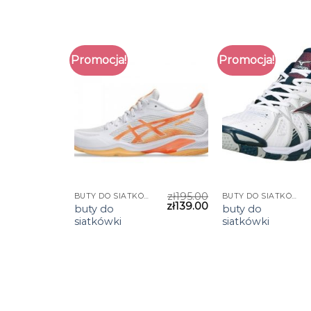
Promocja!
Promocja!
zł
195.00
BUTY DO SIATKÓWKI
BUTY DO SIATKÓWKI
zł
139.00
buty do
buty do
siatkówki
siatkówki