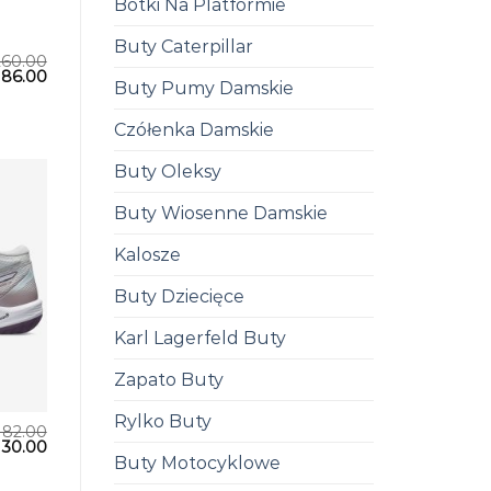
Botki Na Platformie
Buty Caterpillar
260.00
186.00
Buty Pumy Damskie
Czółenka Damskie
Buty Oleksy
Buty Wiosenne Damskie
Kalosze
Buty Dziecięce
Karl Lagerfeld Buty
Zapato Buty
Rylko Buty
182.00
130.00
Buty Motocyklowe