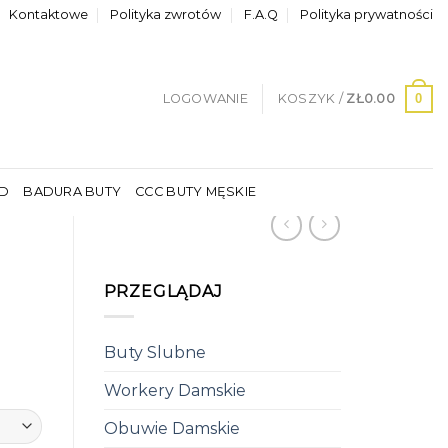
Kontaktowe
Polityka zwrotów
F.A.Q
Polityka prywatności
0
LOGOWANIE
KOSZYK /
ZŁ
0.00
LD
BADURA BUTY
CCC BUTY MĘSKIE
PRZEGLĄDAJ
Buty Slubne
Workery Damskie
Obuwie Damskie