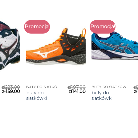
Promocja!
Promocja!
zł
223.00
zł
197.00
zł
BUTY DO SIATKÓWKI
BUTY DO SIATKÓWKI
zł
159.00
zł
141.00
zł
buty do
buty do
siatkówki
siatkówki