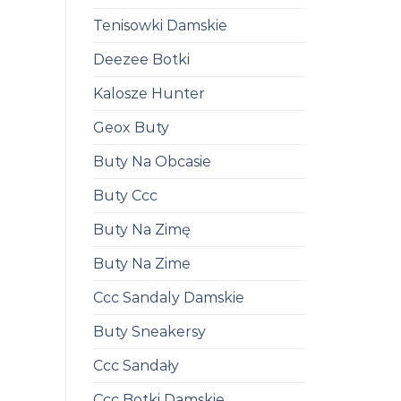
Tenisowki Damskie
Deezee Botki
Kalosze Hunter
Geox Buty
Buty Na Obcasie
Buty Ccc
Buty Na Zimę
Buty Na Zime
Ccc Sandaly Damskie
Buty Sneakersy
Ccc Sandały
Ccc Botki Damskie